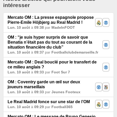
intéresser
Mercato OM : La presse espagnole propose
Pierre-Emile Höjbjerg au Real Madrid !
Lun. 10 août
à
09:38
par
MadeInFOOT
OM : “je suis hyper surpris de savoir que
Benatia n’était pas du tout au courant de la
situation financière du club”
Lun. 10 août
à
09:37
par
Footballclubdemarseille.fr
Mercato OM : Deal bouclé pour le transfert de
ce milieu anglais ?
Lun. 10 août
à
09:33
par
Foot Sur 7
OM : Coventry garde un œil sur deux
joueurs marseillais
Lun. 10 août
à
09:33
par
Jeunes Footeux
Le Real Madrid fonce sur une star de l’OM
Lun. 10 août
à
09:29
par
Football365
Mercato OM : Le message de Bruno Genesio