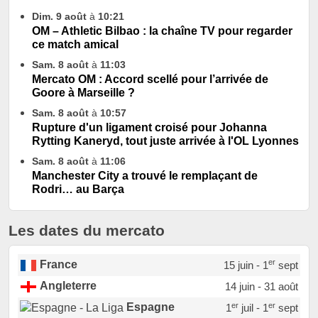
Dim. 9 août
à
10:21
OM – Athletic Bilbao : la chaîne TV pour regarder
ce match amical
Sam. 8 août
à
11:03
Mercato OM : Accord scellé pour l’arrivée de
Goore à Marseille ?
Sam. 8 août
à
10:57
Rupture d'un ligament croisé pour Johanna
Rytting Kaneryd, tout juste arrivée à l'OL Lyonnes
Sam. 8 août
à
11:06
Manchester City a trouvé le remplaçant de
Rodri… au Barça
Les dates du mercato
er
France
15 juin - 1
sept
Angleterre
14 juin - 31 août
er
er
Espagne
1
juil - 1
sept