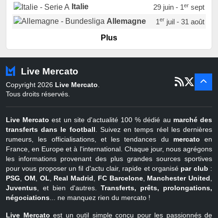
er
Italie
29 juin - 1
sept
er
Allemagne
1
juil - 31 août
er
Portugal
1
juil - 15 sept
Plus
Pays-Bas
22 juin - 2 sept
Turquie
22 juin - 4 sept
Live Mercato
er
1
juil - 31
Copyright 2026
Live Mercato
.
août
Belgique
Tous droits réservés.
Live Mercato
est un site d'actualité 100 % dédié au
marché des
transferts dans le football
. Suivez en temps réel les dernières
rumeurs, les officialisations, et les tendances du
mercato
en
France, en Europe et à l'international. Chaque jour, nous agrégons
les informations provenant des plus grandes sources sportives
pour vous proposer un fil d'actu clair, rapide et organisé
par club
:
PSG
,
OM
,
OL
,
Real Madrid
,
FC Barcelone
,
Manchester United
,
Juventus
, et bien d'autres.
Transferts, prêts, prolongations,
négociations
... ne manquez rien du mercato !
Live Mercato
est un outil simple conçu pour les passionnés de