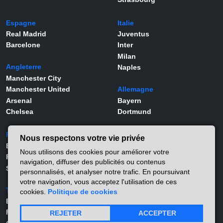
Espagne
Italie
Real Madrid
Juventus
Barcelone
Inter
Milan
Angleterre
Naples
Manchester City
Manchester United
Allemagne
Arsenal
Bayern
Chelsea
Dortmund
Portugal
Joueurs
Nous respectons votre vie privée
Benfica
Kylian Mbappé
Nous utilisons des cookies pour améliorer votre
Porto
Lamine Yamal
navigation, diffuser des publicités ou contenus
Sporting
Rodrygo
personnalisés, et analyser notre trafic. En poursuivant
Vinicius Jr
votre navigation, vous acceptez l'utilisation de ces
Turquie
Viktor Gyökeres
cookies.
Politique de cookies
Besiktas
Alexander Isak
Fernerbahçe
Matthis Abline
REJETER
ACCEPTER