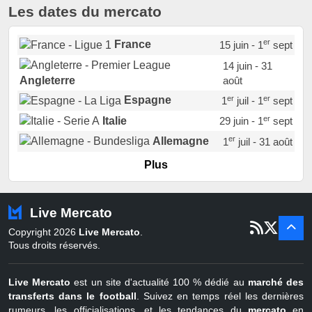
Les dates du mercato
er
France
15 juin - 1
sept
14 juin - 31
août
Angleterre
er
er
Espagne
1
juil - 1
sept
er
Italie
29 juin - 1
sept
er
Allemagne
1
juil - 31 août
er
Portugal
1
juil - 15 sept
Plus
Pays-Bas
22 juin - 2 sept
Turquie
22 juin - 4 sept
Live Mercato
er
1
juil - 31
Copyright 2026
Live Mercato
.
août
Belgique
Tous droits réservés.
Live Mercato
est un site d'actualité 100 % dédié au
marché des
transferts dans le football
. Suivez en temps réel les dernières
rumeurs, les officialisations, et les tendances du
mercato
en