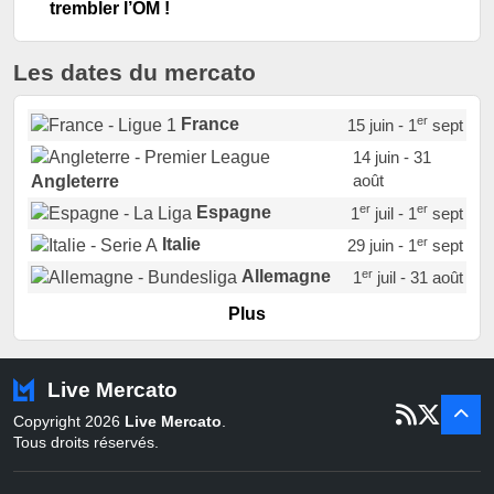
trembler l’OM !
Les dates du mercato
er
France
15 juin - 1
sept
14 juin - 31
août
Angleterre
er
er
Espagne
1
juil - 1
sept
er
Italie
29 juin - 1
sept
er
Allemagne
1
juil - 31 août
er
Portugal
1
juil - 15 sept
Plus
Pays-Bas
22 juin - 2 sept
Turquie
22 juin - 4 sept
Live Mercato
er
1
juil - 31
Copyright 2026
Live Mercato
.
août
Belgique
Tous droits réservés.