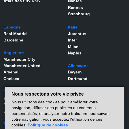
Atlas des flux RSS
Nantes
Rennes
Strasbourg
Espagne
Italie
Real Madrid
Juventus
Barcelone
Inter
Milan
Angleterre
Naples
Manchester City
Manchester United
Allemagne
Arsenal
Bayern
Chelsea
Dortmund
Portugal
Joueurs
Nous respectons votre vie privée
Benfica
Kylian Mbappé
Nous utilisons des cookies pour améliorer votre
Porto
Lamine Yamal
navigation, diffuser des publicités ou contenus
Sporting
Rodrygo
personnalisés, et analyser notre trafic. En poursuivant
Vinicius Jr
votre navigation, vous acceptez l'utilisation de ces
Turquie
Viktor Gyökeres
cookies.
Politique de cookies