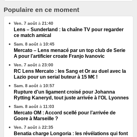
Populaire en ce moment
Ven. 7 août
à
21:40
Lens – Sunderland : la chaîne TV pour regarder
ce match amical
Sam. 8 août
à
10:45
Mercato – Lens menacé par un top club de Serie
A pour l’artificier croate Franjo Ivanovic
Ven. 7 août
à
23:00
RC Lens Mercato : les Sang et Or au duel avec la
Lazio pour un serial buteur à 15 M€ !
Sam. 8 août
à
10:57
Rupture d'un ligament croisé pour Johanna
Rytting Kaneryd, tout juste arrivée à l'OL Lyonnes
Sam. 8 août
à
11:03
Mercato OM : Accord scellé pour l’arrivée de
Goore à Marseille ?
Ven. 7 août
à
22:35
Benatia charge Longoria : les révélations qui font