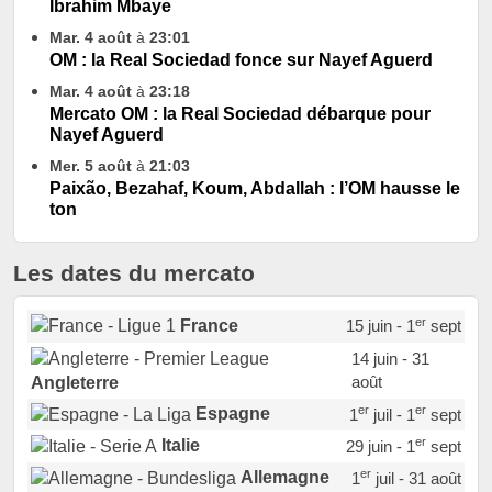
Ibrahim Mbaye
Mar. 4 août
à
23:01
OM : la Real Sociedad fonce sur Nayef Aguerd
Mar. 4 août
à
23:18
Mercato OM : la Real Sociedad débarque pour
Nayef Aguerd
Mer. 5 août
à
21:03
Paixão, Bezahaf, Koum, Abdallah : l’OM hausse le
ton
Les dates du mercato
er
France
15 juin - 1
sept
14 juin - 31
août
Angleterre
er
er
Espagne
1
juil - 1
sept
er
Italie
29 juin - 1
sept
er
Allemagne
1
juil - 31 août