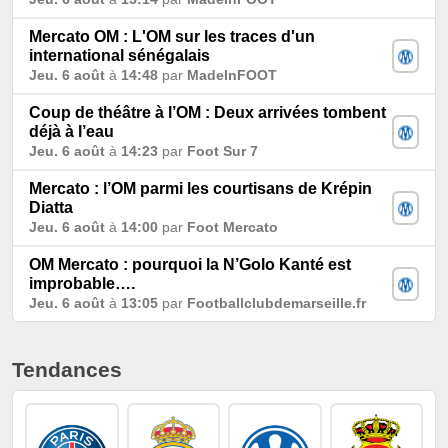
Mercato OM : L'OM sur les traces d'un
international sénégalais
Jeu. 6 août
à
14:48
par
MadeInFOOT
Coup de théâtre à l’OM : Deux arrivées tombent
déjà à l’eau
Jeu. 6 août
à
14:23
par
Foot Sur 7
Mercato : l’OM parmi les courtisans de Krépin
Diatta
Jeu. 6 août
à
14:00
par
Foot Mercato
OM Mercato : pourquoi la N’Golo Kanté est
improbable….
Jeu. 6 août
à
13:05
par
Footballclubdemarseille.fr
Tendances