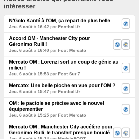
intéresser
N’Golo Kanté à l’OM, ça repart de plus belle
Jeu. 6 août
à
16:42
par
Football.fr
Accord OM - Manchester City pour
Géronimo Rulli !
Jeu. 6 août
à
16:40
par
Foot Mercato
Mercato OM : Lorenzi sort un coup de génie au
milieu !
Jeu. 6 août
à
15:53
par
Foot Sur 7
Mercato: Une belle pioche en vue pour l’OM ?
Jeu. 6 août
à
15:47
par
Football.fr
OM : le pactole se précise avec le nouvel
équipementier
Jeu. 6 août
à
15:25
par
Foot Mercato
Mercato OM : Manchester City accélère pour
Geronimo Rulli, le transfert presque bouclé
Jeu. 6 août
à
15:14
par
MadeInFOOT