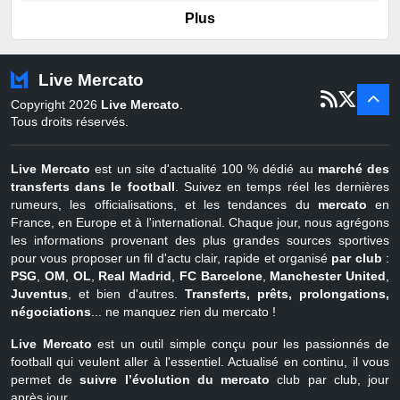
er
Portugal
1
juil - 15 sept
Plus
Pays-Bas
22 juin - 2 sept
Turquie
22 juin - 4 sept
Live Mercato
er
1
juil - 31
Copyright 2026
Live Mercato
.
août
Belgique
Tous droits réservés.
Live Mercato
est un site d'actualité 100 % dédié au
marché des
transferts dans le football
. Suivez en temps réel les dernières
rumeurs, les officialisations, et les tendances du
mercato
en
France, en Europe et à l'international. Chaque jour, nous agrégons
les informations provenant des plus grandes sources sportives
pour vous proposer un fil d'actu clair, rapide et organisé
par club
:
PSG
,
OM
,
OL
,
Real Madrid
,
FC Barcelone
,
Manchester United
,
Juventus
, et bien d'autres.
Transferts, prêts, prolongations,
négociations
... ne manquez rien du mercato !
Live Mercato
est un outil simple conçu pour les passionnés de
football qui veulent aller à l'essentiel. Actualisé en continu, il vous
permet de
suivre l’évolution du mercato
club par club, jour
après jour.