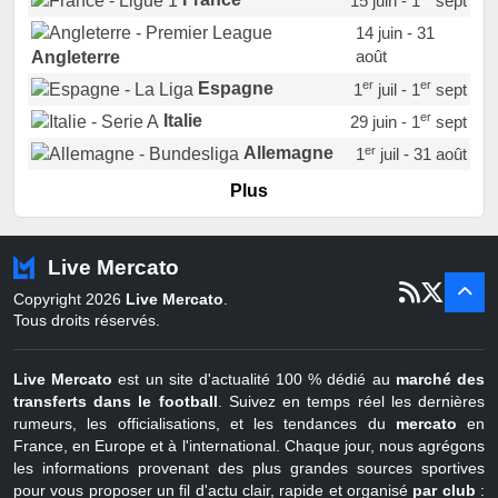
15 juin - 1
sept
14 juin - 31
août
Angleterre
er
er
Espagne
1
juil - 1
sept
er
Italie
29 juin - 1
sept
er
Allemagne
1
juil - 31 août
er
Portugal
1
juil - 15 sept
Plus
Pays-Bas
22 juin - 2 sept
Turquie
22 juin - 4 sept
Live Mercato
er
1
juil - 31
Copyright 2026
Live Mercato
.
août
Belgique
Tous droits réservés.
Live Mercato
est un site d'actualité 100 % dédié au
marché des
transferts dans le football
. Suivez en temps réel les dernières
rumeurs, les officialisations, et les tendances du
mercato
en
France, en Europe et à l'international. Chaque jour, nous agrégons
les informations provenant des plus grandes sources sportives
pour vous proposer un fil d'actu clair, rapide et organisé
par club
: