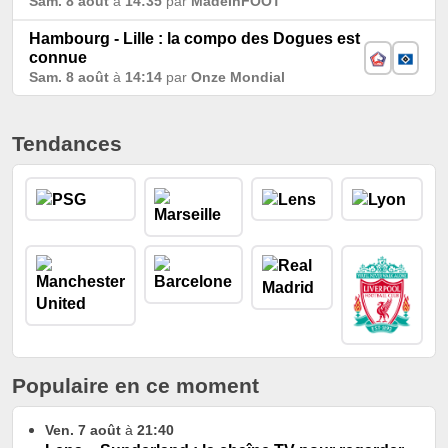
Sam. 8 août
à
14:35
par
MadeInFOOT
Hambourg - Lille : la compo des Dogues est
connue
Sam. 8 août
à
14:14
par
Onze Mondial
Tendances
Populaire en ce moment
Ven. 7 août
à
21:40