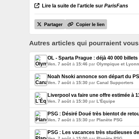
Lire la suite de l'article sur
ParisFans
Partager
Copier le lien
Autres articles qui pourraient vous
OL - Sparta Prague : déjà 40 000 billet
Ven. 7 août
à
15:46
par
Olympique et Lyonn
Noah Nsoki annonce son départ du PSG :
Ven. 7 août
à
15:30
par
Canal Supporters
Liverpool va faire une offre estimée à
Ven. 7 août
à
15:30
par
L'Équipe
PSG : Désiré Doué très bientot de retou
Ven. 7 août
à
15:30
par
Planète PSG
PSG : Les vacances très studieuses de
Ven. 7 août
à
15:00
par
Planète PSG