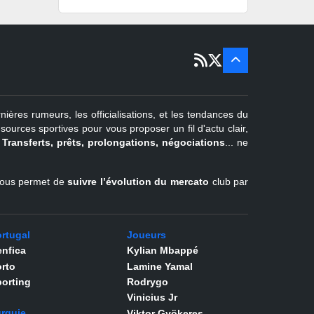
1
juil -
15 sept
Portugal
22 juin - 2
sept
Pays-Bas
22 juin - 4
sept
Turquie
nières rumeurs, les officialisations, et les tendances du
er
1
juil -
urces sportives pour vous proposer un fil d'actu clair,
31 août
.
Transferts, prêts, prolongations, négociations
... ne
Belgique
l vous permet de
suivre l’évolution du mercato
club par
rtugal
Joueurs
nfica
Kylian Mbappé
rto
Lamine Yamal
orting
Rodrygo
Vinicius Jr
rquie
Viktor Gyökeres