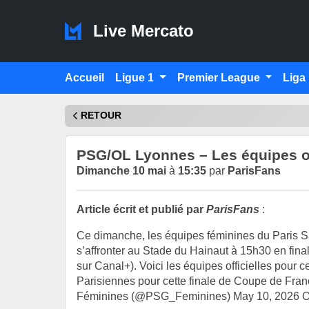
Live Mercato
Accueil
Ligue 1
Premier League
Liga
RETOUR
PSG/OL Lyonnes – Les équipes of
Dimanche 10 mai
à
15:35
par
ParisFans
Article écrit et publié par
ParisFans
:
Ce dimanche, les équipes féminines du Paris S
s’affronter au Stade du Hainaut à 15h30 en fin
sur Canal+). Voici les équipes officielles pour 
Parisiennes pour cette finale de Coupe de F
Féminines (@PSG_Feminines) May 10, 2026 O