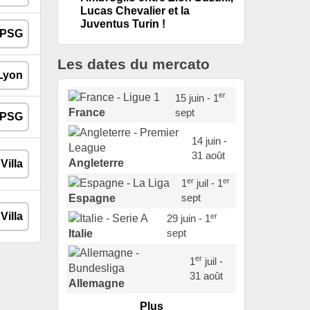
Lucas Chevalier et la
Juventus Turin !
Les dates du mercato
er
15 juin - 1
sept
France
14 juin -
31 août
Angleterre
er
er
1
juil - 1
sept
Espagne
er
29 juin - 1
sept
Italie
er
1
juil -
31 août
Allemagne
Plus
er