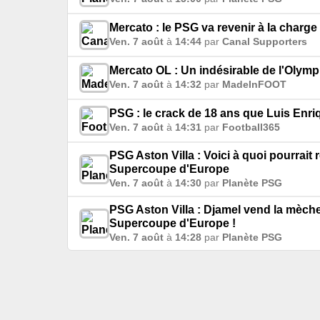
Mercato : le PSG va revenir à la charg
Ven. 7 août
à
14:44
par
Canal Supporters
Mercato OL : Un indésirable de l'Olympi
Ven. 7 août
à
14:32
par
MadeInFOOT
PSG : le crack de 18 ans que Luis Enri
Ven. 7 août
à
14:31
par
Football365
PSG Aston Villa : Voici à quoi pourrait
Supercoupe d'Europe
Ven. 7 août
à
14:30
par
Planète PSG
PSG Aston Villa : Djamel vend la mèche 
Supercoupe d'Europe !
Ven. 7 août
à
14:28
par
Planète PSG