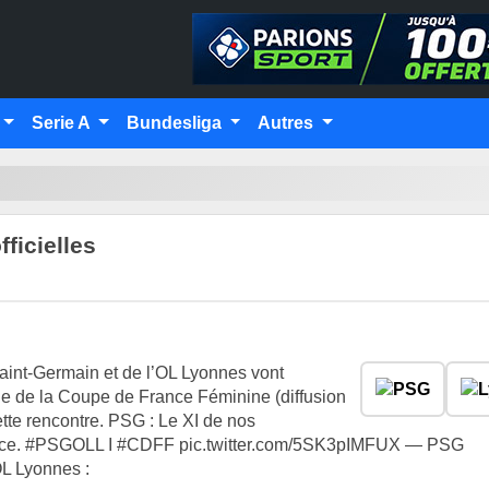
Serie A
Bundesliga
Autres
ficielles
aint-Germain et de l’OL Lyonnes vont
ale de la Coupe de France Féminine (diffusion
cette rencontre. PSG : Le XI de nos
rance. #PSGOLL I #CDFF pic.twitter.com/5SK3pIMFUX — PSG
L Lyonnes :