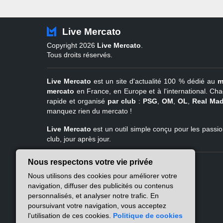
Live Mercato
Copyright 2026
Live Mercato
.
Tous droits réservés.
Live Mercato
est un site d'actualité 100 % dédié au
m
mercato
en France, en Europe et à l'international. Cha
rapide et organisé
par club
:
PSG
,
OM
,
OL
,
Real Mad
manquez rien du mercato !
Live Mercato
est un outil simple conçu pour les passion
club, jour après jour.
Nous respectons votre vie privée
Live Mercato
Ligue 1
Nous utilisons des cookies pour améliorer votre
A propos
PSG
navigation, diffuser des publicités ou contenus
Nous contacter
Marseille
personnalisés, et analyser notre trafic. En
Mentions légales
Lyon
poursuivant votre navigation, vous acceptez
Politique de
Lille
l'utilisation de ces cookies.
Politique de cookies
confidentialité
Lens