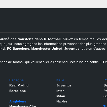
arché des transferts dans le football
. Suivez en temps réel les der
que jour, nous agrégons les informations provenant des plus grandes so
rid
,
FC Barcelone
,
Manchester United
,
Juventus
, et bien d'autres
nés de football qui veulent aller à l'essentiel. Actualisé en continu, i
Espagne
Italie
Po
Real Madrid
Juventus
Be
Barcelone
Inter
Po
Milan
Sp
Angleterre
Naples
Manchester City
Tu