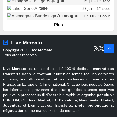
Espagne
1
juil - 1
sept
er
Italie
29 juin - 1
sept
er
Allemagne
1
juil - 31 août
er
Portugal
1
juil - 15 sept
Plus
Pays-Bas
22 juin - 2 sept
Turquie
22 juin - 4 sept
Live Mercato
er
1
juil - 31
Copyright 2026
Live Mercato
.
août
Belgique
Tous droits réservés.
Live Mercato
est un site d'actualité 100 % dédié au
marché des
transferts dans le football
. Suivez en temps réel les dernières
rumeurs, les officialisations, et les tendances du
mercato
en
France, en Europe et à l'international. Chaque jour, nous agrégons
les informations provenant des plus grandes sources sportives
pour vous proposer un fil d'actu clair, rapide et organisé
par club
:
PSG
,
OM
,
OL
,
Real Madrid
,
FC Barcelone
,
Manchester United
,
Juventus
, et bien d'autres.
Transferts, prêts, prolongations,
négociations
... ne manquez rien du mercato !