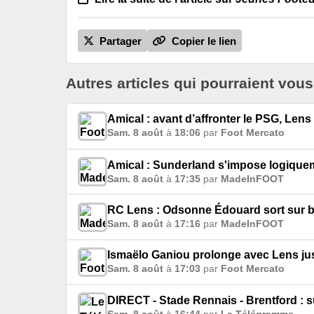
Partager
Copier le lien
Autres articles qui pourraient vous
Amical : avant d’affronter le PSG, Lens
Sam. 8 août
à
18:06
par
Foot Mercato
Amical : Sunderland s'impose logiquem
Sam. 8 août
à
17:35
par
MadeInFOOT
RC Lens : Odsonne Édouard sort sur b
Sam. 8 août
à
17:16
par
MadeInFOOT
Ismaëlo Ganiou prolonge avec Lens ju
Sam. 8 août
à
17:03
par
Foot Mercato
DIRECT - Stade Rennais - Brentford : s
Sam. 8 août
à
16:44
par
Le Télégramme