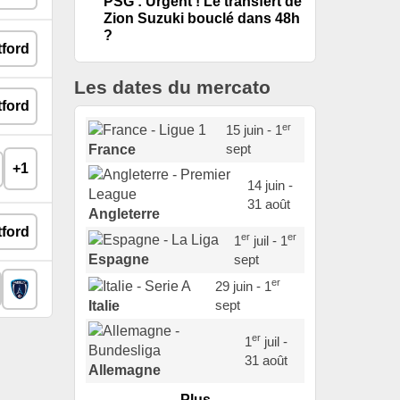
PSG : Urgent ! Le transfert de
Zion Suzuki bouclé dans 48h
?
Les dates du mercato
er
15 juin - 1
sept
France
+1
14 juin -
31 août
Angleterre
er
er
1
juil - 1
sept
Espagne
er
29 juin - 1
sept
Italie
er
1
juil -
31 août
Allemagne
Plus