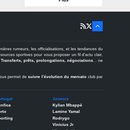
er
1
juil -
15 sept
Portugal
22 juin - 2
sept
Pays-Bas
22 juin - 4
sept
Turquie
nières rumeurs, les officialisations, et les tendances du
er
1
juil -
urces sportives pour vous proposer un fil d'actu clair,
31 août
.
Transferts, prêts, prolongations, négociations
... ne
Belgique
l vous permet de
suivre l’évolution du mercato
club par
rtugal
Joueurs
nfica
Kylian Mbappé
rto
Lamine Yamal
orting
Rodrygo
Vinicius Jr