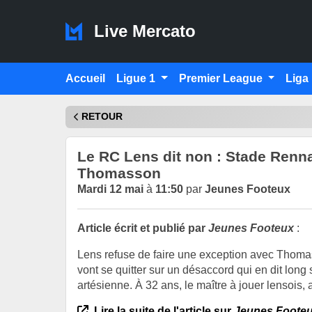
Live Mercato
Accueil
Ligue 1
Premier League
Liga
RETOUR
Le RC Lens dit non : Stade Rennai
Thomasson
Mardi 12 mai
à
11:50
par
Jeunes Footeux
Article écrit et publié par
Jeunes Footeux
:
Lens refuse de faire une exception avec Thom
vont se quitter sur un désaccord qui en dit long 
artésienne. À 32 ans, le maître à jouer lensois, 
Lire la suite de l'article sur
Jeunes Foote