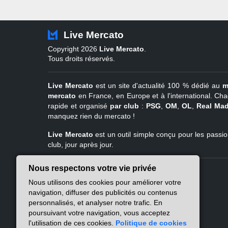
Live Mercato
Copyright 2026
Live Mercato
.
Tous droits réservés.
Live Mercato
est un site d'actualité 100 % dédié au
m
mercato
en France, en Europe et à l'international. Cha
rapide et organisé
par club
:
PSG
,
OM
,
OL
,
Real Mad
manquez rien du mercato !
Live Mercato
est un outil simple conçu pour les passion
club, jour après jour.
Nous respectons votre vie privée
Live Mercato
Ligue 1
Nous utilisons des cookies pour améliorer votre
A propos
PSG
navigation, diffuser des publicités ou contenus
Nous contacter
Marseille
personnalisés, et analyser notre trafic. En
Mentions légales
Lyon
poursuivant votre navigation, vous acceptez
Politique de
Lille
l'utilisation de ces cookies.
Politique de cookies