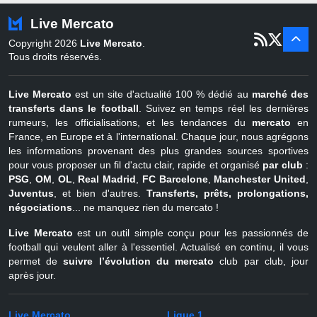
Turquie
22 juin - 4 sept
Live Mercato
er
1
juil - 31
Copyright 2026
Live Mercato
.
août
Belgique
Tous droits réservés.
Live Mercato
est un site d'actualité 100 % dédié au
marché des
transferts dans le football
. Suivez en temps réel les dernières
rumeurs, les officialisations, et les tendances du
mercato
en
France, en Europe et à l'international. Chaque jour, nous agrégons
les informations provenant des plus grandes sources sportives
pour vous proposer un fil d'actu clair, rapide et organisé
par club
:
PSG
,
OM
,
OL
,
Real Madrid
,
FC Barcelone
,
Manchester United
,
Juventus
, et bien d'autres.
Transferts, prêts, prolongations,
négociations
... ne manquez rien du mercato !
Live Mercato
est un outil simple conçu pour les passionnés de
football qui veulent aller à l'essentiel. Actualisé en continu, il vous
permet de
suivre l’évolution du mercato
club par club, jour
après jour.
Live Mercato
Ligue 1