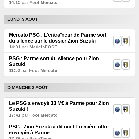
14:15
par
Foot Mercato
LUNDI 3 AOÛT
Mercato PSG : L'entraîneur de Parme sort
du silence sur le dossier Zion Suzuki
14:01
par
MadeInFOOT
PSG : Parme sort du silence pour Zion
Suzuki
11:52
par
Foot Mercato
DIMANCHE 2 AOÛT
Le PSG a envoyé 33 M€ à Parme pour Zion
Suzuki !
17:41
par
Foot Mercato
PSG : Zion Suzuki a dit oui ! Première offre
envoyée à Parme
17:36
par
ParisTeam