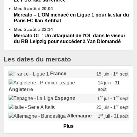
Mer. 5 août
à
20:04
Mercato – L’OM menacé en Ligue 1 pour la star du
Paris FC Ilan Kebbal
Mer. 5 août
à
22:14
Mercato OL : Un attaquant de l'OL dans le viseur
du RB Leipzig pour succéder à Yan Diomandé
Les dates du mercato
er
France
15 juin - 1
sept
14 juin - 31
août
Angleterre
er
er
Espagne
1
juil - 1
sept
er
Italie
29 juin - 1
sept
er
Allemagne
1
juil - 31 août
er
Portugal
1
juil - 15 sept
Plus
Pays-Bas
22 juin - 2 sept