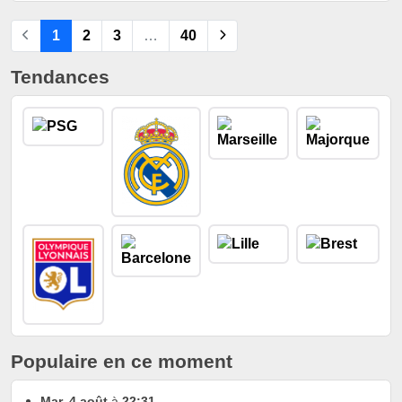
1
2
3
…
40
Tendances
Populaire en ce moment
Mar. 4 août
à
22:31