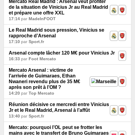
Mercato Real Madrid : Arsenal veut profiter
de la situation de Vinicius Jr au Real Madrid
et prépare une offre XXL
17:14
par
MadeInFOOT
Le Real Madrid sous pression, Vinicius se
rapproche d’Arsenal
17:10
par
Sport.fr
Arsenal compte lâcher 120 M€ pour Vinicius Jr
16:33
par
Foot Mercato
Mercato Arsenal : victime de
l’arrivée de Guimaraes, Ethan
Nwaneri revendu plus de 35 M€
après son prêt à l’OM ?
14:20
par
Top Mercato
Réunion décisive ce mercredi entre Vinicius
Jr et le Real Madrid, Arsenal à l’affût
13:40
par
Sport.fr
Mercato: pourquoi l’OL peut se frotter les
mains avec le transfert de Bruno Guimaraes