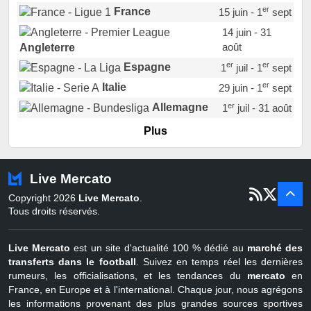
er
France
15 juin - 1
sept
14 juin - 31
août
Angleterre
er
er
Espagne
1
juil - 1
sept
er
Italie
29 juin - 1
sept
er
Allemagne
1
juil - 31 août
er
Portugal
1
juil - 15 sept
Plus
Pays-Bas
22 juin - 2 sept
Turquie
22 juin - 4 sept
Live Mercato
er
1
juil - 31
Copyright 2026
Live Mercato
.
août
Belgique
Tous droits réservés.
Live Mercato
est un site d'actualité 100 % dédié au
marché des
transferts dans le football
. Suivez en temps réel les dernières
rumeurs, les officialisations, et les tendances du
mercato
en
France, en Europe et à l'international. Chaque jour, nous agrégons
les informations provenant des plus grandes sources sportives