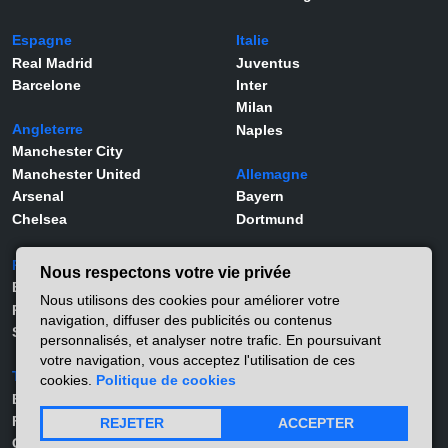
Espagne
Italie
Real Madrid
Juventus
Barcelone
Inter
Milan
Angleterre
Naples
Manchester City
Manchester United
Allemagne
Arsenal
Bayern
Chelsea
Dortmund
Portugal
Joueurs
Nous respectons votre vie privée
Benfica
Kylian Mbappé
Nous utilisons des cookies pour améliorer votre
Porto
Lamine Yamal
navigation, diffuser des publicités ou contenus
Sporting
Rodrygo
personnalisés, et analyser notre trafic. En poursuivant
Vinicius Jr
votre navigation, vous acceptez l'utilisation de ces
Turquie
Viktor Gyökeres
cookies.
Politique de cookies
Besiktas
Alexander Isak
Fernerbahçe
Matthis Abline
REJETER
ACCEPTER
Galatasaray
Lucas Stassin