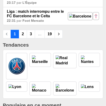
23:17
par
L'Équipe
Liga : match interrompu entre le
FC Barcelone et le Celta
22:31
par
Foot Mercato
1
2
3
…
19
Tendances
Populaire en ce moment