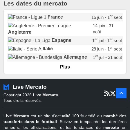
Les dates du mercato
er
France
15 juin - 1
sept
14 juin - 31
août
Angleterre
er
er
Espagne
1
juil - 1
sept
er
Italie
29 juin - 1
sept
er
Allemagne
1
juil - 31 août
er
Portugal
1
juil - 15 sept
Plus
Pays-Bas
22 juin - 2 sept
Turquie
22 juin - 4 sept
Live Mercato
er
1
juil - 31
Copyright 2026
Live Mercato
.
août
Belgique
Tous droits réservés.
Live Mercato
est un site d'actualité 100 % dédié au
marché des
transferts dans le football
. Suivez en temps réel les dernières
rumeurs, les officialisations, et les tendances du
mercato
en