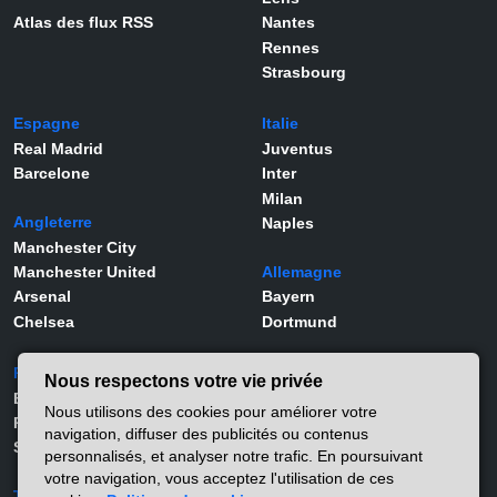
Atlas des flux RSS
Nantes
Rennes
Strasbourg
Espagne
Italie
Real Madrid
Juventus
Barcelone
Inter
Milan
Angleterre
Naples
Manchester City
Manchester United
Allemagne
Arsenal
Bayern
Chelsea
Dortmund
Portugal
Joueurs
Nous respectons votre vie privée
Benfica
Kylian Mbappé
Nous utilisons des cookies pour améliorer votre
Porto
Lamine Yamal
navigation, diffuser des publicités ou contenus
Sporting
Rodrygo
personnalisés, et analyser notre trafic. En poursuivant
Vinicius Jr
votre navigation, vous acceptez l'utilisation de ces
Turquie