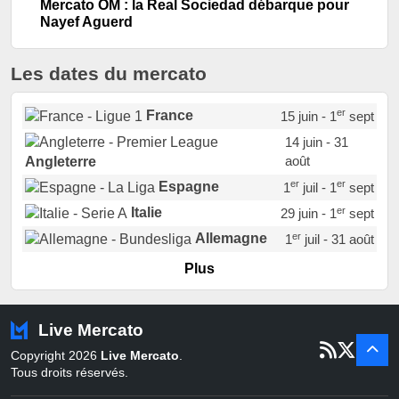
Mercato OM : la Real Sociedad débarque pour
Nayef Aguerd
Les dates du mercato
er
France
15 juin - 1
sept
14 juin - 31
août
Angleterre
er
er
Espagne
1
juil - 1
sept
er
Italie
29 juin - 1
sept
er
Allemagne
1
juil - 31 août
er
Portugal
1
juil - 15 sept
Plus
Pays-Bas
22 juin - 2 sept
Turquie
22 juin - 4 sept
Live Mercato
er
1
juil - 31
Copyright 2026
Live Mercato
.
août
Belgique
Tous droits réservés.