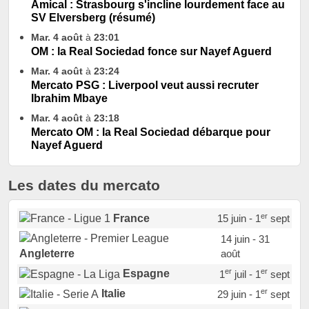
Amical : Strasbourg s'incline lourdement face au
SV Elversberg (résumé)
Mar. 4 août
à
23:01
OM : la Real Sociedad fonce sur Nayef Aguerd
Mar. 4 août
à
23:24
Mercato PSG : Liverpool veut aussi recruter
Ibrahim Mbaye
Mar. 4 août
à
23:18
Mercato OM : la Real Sociedad débarque pour
Nayef Aguerd
Les dates du mercato
er
France
15 juin - 1
sept
14 juin - 31
août
Angleterre
er
er
Espagne
1
juil - 1
sept
er
Italie
29 juin - 1
sept