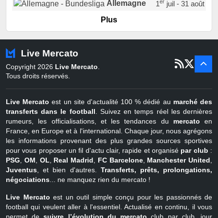
er
Allemagne
1
juil - 31 août
er
Portugal
1
juil - 15 sept
Plus
Pays-Bas
22 juin - 2 sept
Turquie
22 juin - 4 sept
Live Mercato
er
1
juil - 31
Copyright 2026
Live Mercato
.
août
Belgique
Tous droits réservés.
Live Mercato
est un site d'actualité 100 % dédié au
marché des
transferts dans le football
. Suivez en temps réel les dernières
rumeurs, les officialisations, et les tendances du
mercato
en
France, en Europe et à l'international. Chaque jour, nous agrégons
les informations provenant des plus grandes sources sportives
pour vous proposer un fil d'actu clair, rapide et organisé
par club
:
PSG
,
OM
,
OL
,
Real Madrid
,
FC Barcelone
,
Manchester United
,
Juventus
, et bien d'autres.
Transferts, prêts, prolongations,
négociations
... ne manquez rien du mercato !
Live Mercato
est un outil simple conçu pour les passionnés de
football qui veulent aller à l'essentiel. Actualisé en continu, il vous
permet de
suivre l’évolution du mercato
club par club, jour