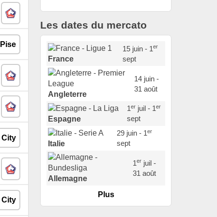
Les dates du mercato
er
15 juin - 1
sept
France
14 juin -
31 août
Angleterre
er
er
1
juil - 1
sept
Espagne
er
29 juin - 1
sept
Italie
er
1
juil -
31 août
Allemagne
Plus
er
1
juil -
15 sept
Portugal