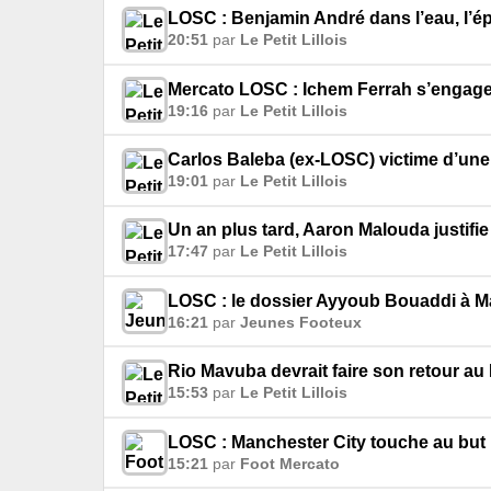
LOSC : Benjamin André dans l’eau, l’é
20:51
par
Le Petit Lillois
Mercato LOSC : Ichem Ferrah s’engage 
19:16
par
Le Petit Lillois
Carlos Baleba (ex-LOSC) victime d’une 
19:01
par
Le Petit Lillois
Un an plus tard, Aaron Malouda justif
17:47
par
Le Petit Lillois
LOSC : le dossier Ayyoub Bouaddi à Ma
16:21
par
Jeunes Footeux
Rio Mavuba devrait faire son retour a
15:53
par
Le Petit Lillois
LOSC : Manchester City touche au but
15:21
par
Foot Mercato