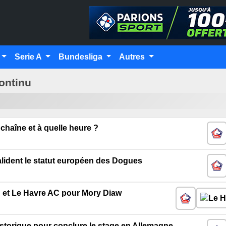
Serie A
Bundesliga
Autres
continu
chaîne et à quelle heure ?
lident le statut européen des Dogues
C et Le Havre AC pour Mory Diaw
storique pour conclure le stage en Allemagne