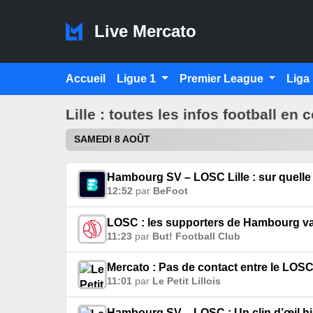
Live Mercato
Accueil
Ligue 1
Premier League
Liga
Lille : toutes les infos football en 
SAMEDI 8 AOÛT
Hambourg SV – LOSC Lille : sur quelle 
12:52
par
BeFoot
LOSC : les supporters de Hambourg va
11:23
par
But! Football Club
Mercato : Pas de contact entre le LOS
11:01
par
Le Petit Lillois
Hambourg SV – LOSC : Un clin d’œil hi