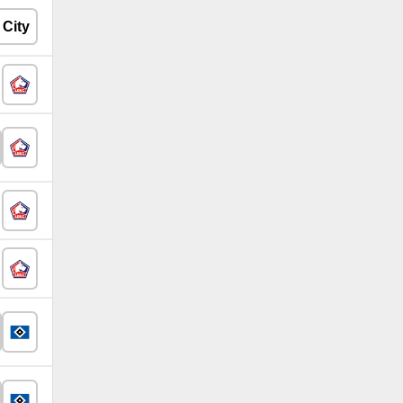
22 juin - 2
sept
Pays-Bas
22 juin - 4
sept
Turquie
er
1
juil -
31 août
Belgique