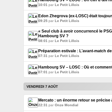
10:01
par
Le Petit Lillois
Edon Zhegrova (ex-LOSC) était toujour
09:25
par
Le Petit Lillois
« Seul club à avoir concurrencé le PS
Hambourg SV ?
08:01
par
Le Petit Lillois
Préparation estivale : L’avant-match
07:31
par
Le Petit Lillois
Hambourg SV – LOSC : Où et comment s
07:01
par
Le Petit Lillois
VENDREDI 7 AOÛT
Mercato : un énorme retour se précise à
22:31
par
Onze Mondial