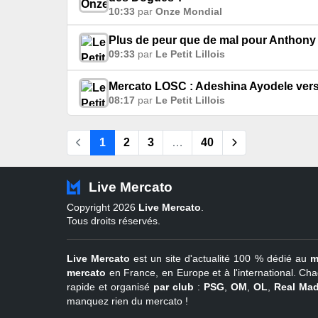
10:33
par
Onze Mondial
Plus de peur que de mal pour Anthon
09:33
par
Le Petit Lillois
Mercato LOSC : Adeshina Ayodele vers 
08:17
par
Le Petit Lillois
1
2
3
…
40
Live Mercato
Copyright 2026
Live Mercato
.
Tous droits réservés.
Live Mercato
est un site d'actualité 100 % dédié au
m
mercato
en France, en Europe et à l'international. Cha
rapide et organisé
par club
:
PSG
,
OM
,
OL
,
Real Mad
manquez rien du mercato !