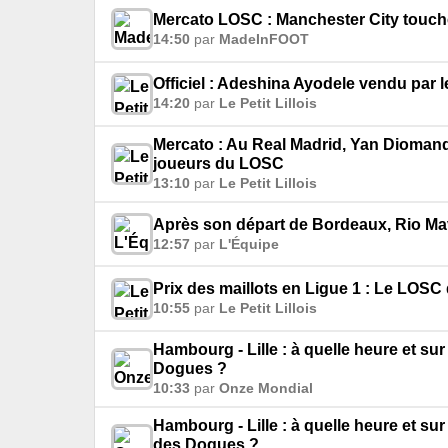
Mercato LOSC : Manchester City touch
14:50
par
MadeInFOOT
Officiel : Adeshina Ayodele vendu par
14:20
par
Le Petit Lillois
Mercato : Au Real Madrid, Yan Diomand
joueurs du LOSC
13:10
par
Le Petit Lillois
Après son départ de Bordeaux, Rio Mav
12:57
par
L'Équipe
Prix des maillots en Ligue 1 : Le LOS
10:55
par
Le Petit Lillois
Hambourg - Lille : à quelle heure et su
Dogues ?
10:33
par
Onze Mondial
Hambourg - Lille : à quelle heure et su
des Dogues ?