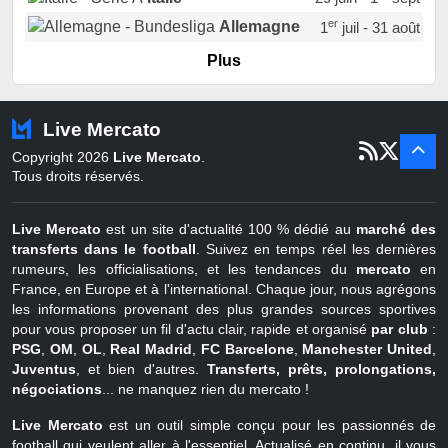
er
Allemagne
1
juil - 31 août
er
Portugal
1
juil - 15 sept
Plus
Pays-Bas
22 juin - 2 sept
Turquie
22 juin - 4 sept
Live Mercato
er
1
juil - 31
Copyright 2026
Live Mercato
.
août
Belgique
Tous droits réservés.
Live Mercato
est un site d'actualité 100 % dédié au
marché des
transferts dans le football
. Suivez en temps réel les dernières
rumeurs, les officialisations, et les tendances du
mercato
en
France, en Europe et à l'international. Chaque jour, nous agrégons
les informations provenant des plus grandes sources sportives
pour vous proposer un fil d'actu clair, rapide et organisé
par club
:
PSG
,
OM
,
OL
,
Real Madrid
,
FC Barcelone
,
Manchester United
,
Juventus
, et bien d'autres.
Transferts, prêts, prolongations,
négociations
... ne manquez rien du mercato !
Live Mercato
est un outil simple conçu pour les passionnés de
football qui veulent aller à l'essentiel. Actualisé en continu, il vous