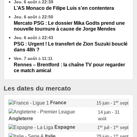
Jeu. 6 août
à
22:39
L’AS Monaco de Filipe Luis s’en contentera
Jeu. 6 août
à
22:50
Mercato PSG : Le dossier Mika Godts prend une
nouvelle tournure à cause de Jorge Mendes
Jeu. 6 août
à
22:43
PSG : Urgent ! Le transfert de Zion Suzuki bouclé
dans 48h ?
Ven. 7 août
à
11:11
Rennes – Brentford : la chaîne TV pour regarder
ce match amical
Les dates du mercato
er
France
15 juin - 1
sept
14 juin - 31
août
Angleterre
er
er
Espagne
1
juil - 1
sept
er
Italie
29 juin - 1
sept