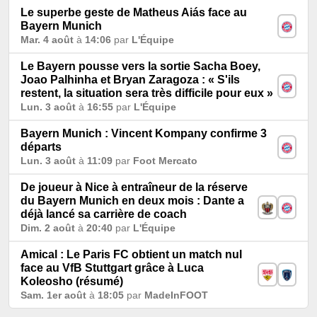
Le superbe geste de Matheus Aiás face au
Bayern Munich
Mar. 4 août
à
14:06
par
L'Équipe
Le Bayern pousse vers la sortie Sacha Boey,
Joao Palhinha et Bryan Zaragoza : « S'ils
restent, la situation sera très difficile pour eux »
Lun. 3 août
à
16:55
par
L'Équipe
Bayern Munich : Vincent Kompany confirme 3
départs
Lun. 3 août
à
11:09
par
Foot Mercato
De joueur à Nice à entraîneur de la réserve
du Bayern Munich en deux mois : Dante a
déjà lancé sa carrière de coach
Dim. 2 août
à
20:40
par
L'Équipe
Amical : Le Paris FC obtient un match nul
face au VfB Stuttgart grâce à Luca
Koleosho (résumé)
Sam. 1er août
à
18:05
par
MadeInFOOT