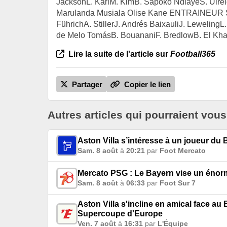
JacksonL. KarlM. KimB. Sapoko NdiayeS. Ulre
Marulanda Musiala Olise Kane ENTRAINEUR S 
FührichA. StillerJ. Andrés BaixauliJ. Lewelin
de Melo TomásB. BouananiF. BredlowB. El Khann
Lire la suite de l'article sur
Football365
Partager
Copier le lien
Autres articles qui pourraient vous
Aston Villa s’intéresse à un joueur du
Sam. 8 août
à
20:21
par
Foot Mercato
Mercato PSG : Le Bayern vise un énor
Sam. 8 août
à
06:33
par
Foot Sur 7
Aston Villa s'incline en amical face au 
Supercoupe d'Europe
Ven. 7 août
à
16:31
par
L'Équipe