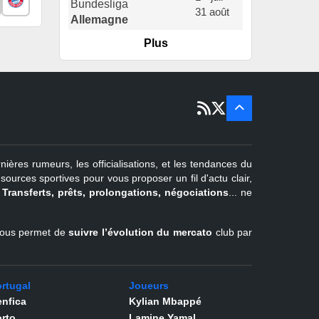
31 août
Allemagne
Plus
er
1
juil -
15 sept
Portugal
22 juin - 2
sept
Pays-Bas
22 juin - 4
sept
Turquie
nières rumeurs, les officialisations, et les tendances du
er
1
juil -
urces sportives pour vous proposer un fil d'actu clair,
31 août
.
Transferts, prêts, prolongations, négociations
... ne
Belgique
l vous permet de
suivre l’évolution du mercato
club par
rtugal
Joueurs
nfica
Kylian Mbappé
rto
Lamine Yamal