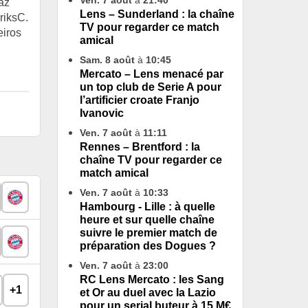
Ven. 7 août
à
21:40
az
Lens – Sunderland : la chaîne
riksC.
TV pour regarder ce match
eiros
amical
Sam. 8 août
à
10:45
Mercato – Lens menacé par
un top club de Serie A pour
l’artificier croate Franjo
Ivanovic
Ven. 7 août
à
11:11
Rennes – Brentford : la
chaîne TV pour regarder ce
match amical
Ven. 7 août
à
10:33
Hambourg - Lille : à quelle
heure et sur quelle chaîne
suivre le premier match de
préparation des Dogues ?
Ven. 7 août
à
23:00
RC Lens Mercato : les Sang
+1
et Or au duel avec la Lazio
pour un serial buteur à 15 M€