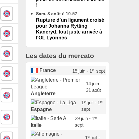
!
Sam. 8 août
à
10:57
Rupture d'un ligament croisé
pour Johanna Rytting
Kaneryd, tout juste arrivée à
l'OL Lyonnes
Les dates du mercato
er
France
15 juin - 1
sept
14 juin -
31 août
Angleterre
er
er
1
juil - 1
sept
Espagne
er
29 juin - 1
sept
Italie
er
1
juil -