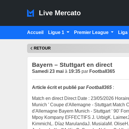
Live Mercato
Accueil
Ligue 1
Premier League
Liga
RETOUR
Bayern – Stuttgart en direct
Samedi 23 mai
à
19:35
par
Football365
Article écrit et publié par
Football365
:
Match en direct Direct Date : 23/05/2026 Horair
Munich ’ Coupe d'Allemagne - Stuttgart Matc
d'Allemagne Bayern Munich - Stuttgart ’ 90' F
Mpoy Kompany EFFECTIFS J. UrbigK. LaimerJ.
KimmichL. Díaz MarulandaJ. MusialaM. OliseH.