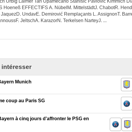
ich Urbig Laimer Tah Upamecano Stanišić Pavlović Kimmich Dí
Hoeneß EFFECTIFS A. NübelM. MittelstädtJ. ChabotR. Hend
gL. JaquezD. UndavE. Demirović Remplaçants L. AssignonT. Barr
oussF. JeltschA. KarazorN. Terkelsen NarteyJ. ...
 intéresser
 Bayern Munich
me coup au Paris SG
Bayern à cinq jours d'affronter le PSG en