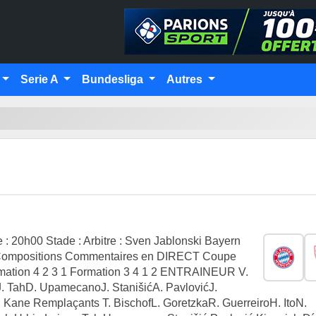
Serie A
Bundesliga
Autres
e : 20h00 Stade : Arbitre : Sven Jablonski Bayern
h Compositions Commentaires en DIRECT Coupe
ormation 4 2 3 1 Formation 3 4 1 2 ENTRAINEUR V.
 TahD. UpamecanoJ. StanišićA. PavlovićJ.
 Kane Remplaçants T. BischofL. GoretzkaR. GuerreiroH. ItoN.