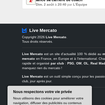
Dim. 2 août
à
20:40
par
L'Équipe
Live Mercato
Copyright 2026
Live Mercato
.
Tous droits réservés.
Live Mercato
est un site d'actualité 100 % dédié au
m
mercato
en France, en Europe et à l'international. Cha
rapide et organisé
par club
:
PSG
,
OM
,
OL
,
Real Mad
manquez rien du mercato !
Live Mercato
est un outil simple conçu pour les passion
club, jour après jour.
Nous respectons votre vie privée
Live Mercato
Ligue 1
Nous utilisons des cookies pour améliorer votre
A propos
PSG
navigation, diffuser des publicités ou contenus
Nous contacter
Marseille