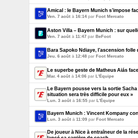
Amical : le Bayern Munich s’impose fac
Ven. 7 août
à
16:14
par
Foot Mercato
Aston Villa – Bayern Munich : sur quell
Ven. 7 août
à
11:47
par
BeFoot
Bara Sapoko Ndiaye, l’ascension folle 
Jeu. 6 août
à
12:48
par
Foot Mercato
Le superbe geste de Matheus Aiás fac
Mar. 4 août
à
14:06
par
L'Équipe
Le Bayern pousse vers la sortie Sacha B
situation sera très difficile pour eux »
Lun. 3 août
à
16:55
par
L'Équipe
Bayern Munich : Vincent Kompany con
Lun. 3 août
à
11:09
par
Foot Mercato
De joueur à Nice à entraîneur de la ré
lancé sa carrière de coach