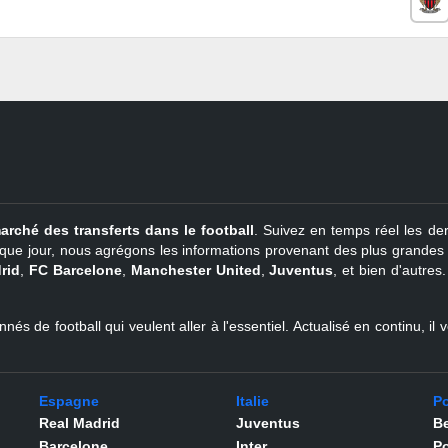
arché des transferts dans le football
. Suivez en temps réel les der
que jour, nous agrégons les informations provenant des plus grandes so
rid
,
FC Barcelone
,
Manchester United
,
Juventus
, et bien d'autres
nés de football qui veulent aller à l'essentiel. Actualisé en continu, i
Espagne
Italie
Po
Real Madrid
Juventus
Be
Barcelone
Inter
Po