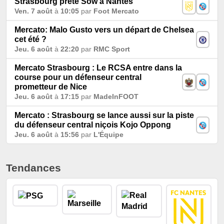
Strasbourg prête Sow à Nantes
Ven. 7 août
à
10:05
par
Foot Mercato
Mercato: Malo Gusto vers un départ de Chelsea
cet été ?
Jeu. 6 août
à
22:20
par
RMC Sport
Mercato Strasbourg : Le RCSA entre dans la
course pour un défenseur central
prometteur de Nice
Jeu. 6 août
à
17:15
par
MadeInFOOT
Mercato : Strasbourg se lance aussi sur la piste
du défenseur central niçois Kojo Oppong
Jeu. 6 août
à
15:56
par
L'Équipe
Tendances