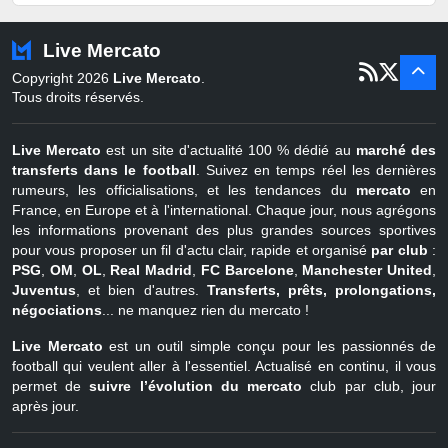
Pays-Bas
22 juin - 2 sept
Turquie
22 juin - 4 sept
Live Mercato
er
1
juil - 31
Copyright 2026
Live Mercato
.
août
Belgique
Tous droits réservés.
Live Mercato
est un site d'actualité 100 % dédié au
marché des
transferts dans le football
. Suivez en temps réel les dernières
rumeurs, les officialisations, et les tendances du
mercato
en
France, en Europe et à l'international. Chaque jour, nous agrégons
les informations provenant des plus grandes sources sportives
pour vous proposer un fil d'actu clair, rapide et organisé
par club
:
PSG
,
OM
,
OL
,
Real Madrid
,
FC Barcelone
,
Manchester United
,
Juventus
, et bien d'autres.
Transferts, prêts, prolongations,
négociations
... ne manquez rien du mercato !
Live Mercato
est un outil simple conçu pour les passionnés de
football qui veulent aller à l'essentiel. Actualisé en continu, il vous
permet de
suivre l’évolution du mercato
club par club, jour
après jour.