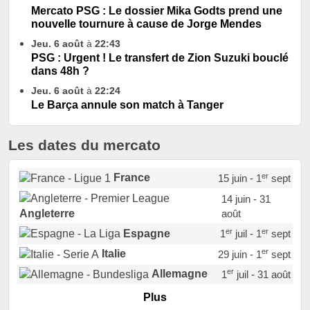
Mercato PSG : Le dossier Mika Godts prend une
nouvelle tournure à cause de Jorge Mendes
Jeu. 6 août
à
22:43
PSG : Urgent ! Le transfert de Zion Suzuki bouclé
dans 48h ?
Jeu. 6 août
à
22:24
Le Barça annule son match à Tanger
Les dates du mercato
er
France
15 juin - 1
sept
14 juin - 31
août
Angleterre
er
er
Espagne
1
juil - 1
sept
er
Italie
29 juin - 1
sept
er
Allemagne
1
juil - 31 août
er
Portugal
1
juil - 15 sept
Plus