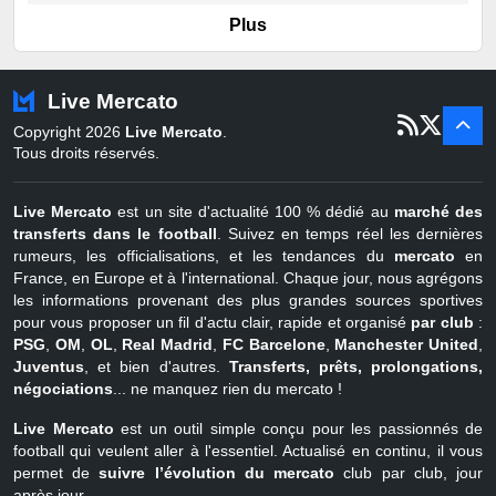
er
Portugal
1
juil - 15 sept
Plus
Pays-Bas
22 juin - 2 sept
Turquie
22 juin - 4 sept
Live Mercato
er
1
juil - 31
Copyright 2026
Live Mercato
.
août
Belgique
Tous droits réservés.
Live Mercato
est un site d'actualité 100 % dédié au
marché des
transferts dans le football
. Suivez en temps réel les dernières
rumeurs, les officialisations, et les tendances du
mercato
en
France, en Europe et à l'international. Chaque jour, nous agrégons
les informations provenant des plus grandes sources sportives
pour vous proposer un fil d'actu clair, rapide et organisé
par club
:
PSG
,
OM
,
OL
,
Real Madrid
,
FC Barcelone
,
Manchester United
,
Juventus
, et bien d'autres.
Transferts, prêts, prolongations,
négociations
... ne manquez rien du mercato !
Live Mercato
est un outil simple conçu pour les passionnés de
football qui veulent aller à l'essentiel. Actualisé en continu, il vous
permet de
suivre l’évolution du mercato
club par club, jour
après jour.