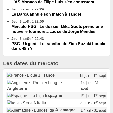
L’AS Monaco de Filipe Luis s’en contentera
Jeu. 6 août
à
22:24
Le Barça annule son match à Tanger
Jeu. 6 août
à
22:50
Mercato PSG : Le dossier Mika Godts prend une
nouvelle tournure à cause de Jorge Mendes
Jeu. 6 août
à
22:43
PSG : Urgent ! Le transfert de Zion Suzuki bouclé
dans 48h ?
Les dates du mercato
er
France
15 juin - 1
sept
14 juin - 31
août
Angleterre
er
er
Espagne
1
juil - 1
sept
er
Italie
29 juin - 1
sept
er
Allemagne
1
juil - 31 août