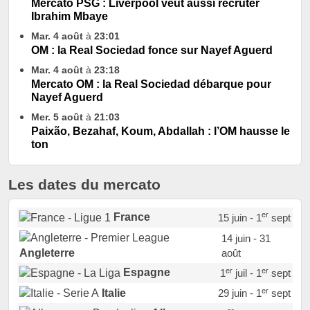
Mercato PSG : Liverpool veut aussi recruter
Ibrahim Mbaye
Mar. 4 août
à
23:01
OM : la Real Sociedad fonce sur Nayef Aguerd
Mar. 4 août
à
23:18
Mercato OM : la Real Sociedad débarque pour
Nayef Aguerd
Mer. 5 août
à
21:03
Paixão, Bezahaf, Koum, Abdallah : l’OM hausse le
ton
Les dates du mercato
er
France
15 juin - 1
sept
14 juin - 31
août
Angleterre
er
er
Espagne
1
juil - 1
sept
er
Italie
29 juin - 1
sept