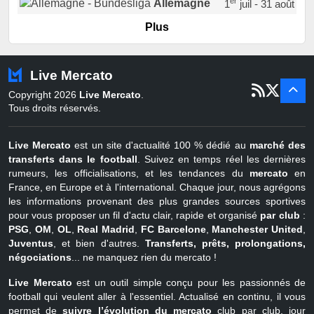
er
Allemagne
1
juil - 31 août
er
Portugal
1
juil - 15 sept
Plus
Pays-Bas
22 juin - 2 sept
Turquie
22 juin - 4 sept
Live Mercato
er
1
juil - 31
Copyright 2026
Live Mercato
.
août
Belgique
Tous droits réservés.
Live Mercato
est un site d'actualité 100 % dédié au
marché des
transferts dans le football
. Suivez en temps réel les dernières
rumeurs, les officialisations, et les tendances du
mercato
en
France, en Europe et à l'international. Chaque jour, nous agrégons
les informations provenant des plus grandes sources sportives
pour vous proposer un fil d'actu clair, rapide et organisé
par club
:
PSG
,
OM
,
OL
,
Real Madrid
,
FC Barcelone
,
Manchester United
,
Juventus
, et bien d'autres.
Transferts, prêts, prolongations,
négociations
... ne manquez rien du mercato !
Live Mercato
est un outil simple conçu pour les passionnés de
football qui veulent aller à l'essentiel. Actualisé en continu, il vous
permet de
suivre l’évolution du mercato
club par club, jour