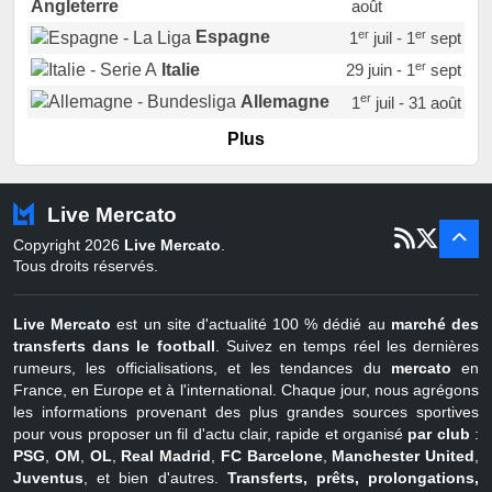
août
Angleterre
er
er
Espagne
1
juil - 1
sept
er
Italie
29 juin - 1
sept
er
Allemagne
1
juil - 31 août
er
Portugal
1
juil - 15 sept
Plus
Pays-Bas
22 juin - 2 sept
Turquie
22 juin - 4 sept
Live Mercato
er
1
juil - 31
Copyright 2026
Live Mercato
.
août
Belgique
Tous droits réservés.
Live Mercato
est un site d'actualité 100 % dédié au
marché des
transferts dans le football
. Suivez en temps réel les dernières
rumeurs, les officialisations, et les tendances du
mercato
en
France, en Europe et à l'international. Chaque jour, nous agrégons
les informations provenant des plus grandes sources sportives
pour vous proposer un fil d'actu clair, rapide et organisé
par club
:
PSG
,
OM
,
OL
,
Real Madrid
,
FC Barcelone
,
Manchester United
,
Juventus
, et bien d'autres.
Transferts, prêts, prolongations,