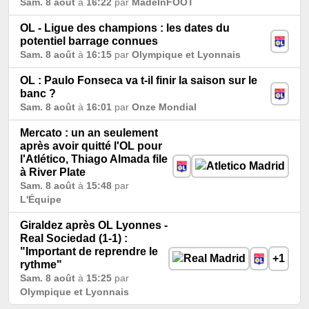
Sam. 8 août
à
16:22
par
MadeInFOOT
OL - Ligue des champions : les dates du
potentiel barrage connues
Sam. 8 août
à
16:15
par
Olympique et Lyonnais
OL : Paulo Fonseca va t-il finir la saison sur le
banc ?
Sam. 8 août
à
16:01
par
Onze Mondial
Mercato : un an seulement
après avoir quitté l'OL pour
l'Atlético, Thiago Almada file
à River Plate
Sam. 8 août
à
15:48
par
L'Équipe
Giraldez après OL Lyonnes -
Real Sociedad (1-1) :
"Important de reprendre le
+1
rythme"
Sam. 8 août
à
15:25
par
Olympique et Lyonnais