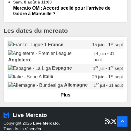
Sam. 8 août
à
11:03
Mercato OM : Accord scellé pour l’arrivée de
Goore à Marseille ?
Les dates du mercato
er
France
15 juin - 1
sept
14 juin - 31
août
Angleterre
er
er
Espagne
1
juil - 1
sept
er
Italie
29 juin - 1
sept
er
Allemagne
1
juil - 31 août
er
Portugal
1
juil - 15 sept
Plus
Pays-Bas
22 juin - 2 sept
Turquie
22 juin - 4 sept
Live Mercato
er
1
juil - 31
Copyright 2026
Live Mercato
.
août
Belgique
Tous droits réservés.