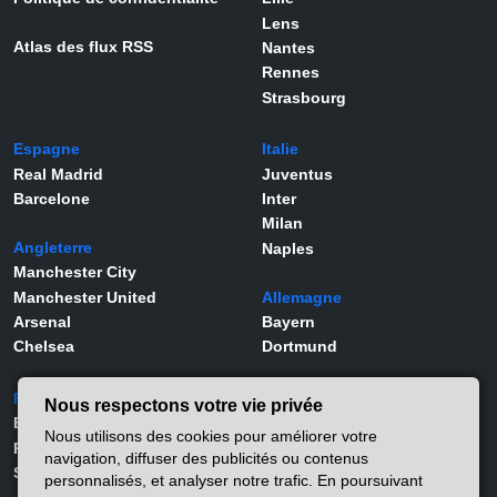
Lens
Atlas des flux RSS
Nantes
Rennes
Strasbourg
Espagne
Italie
Real Madrid
Juventus
Barcelone
Inter
Milan
Angleterre
Naples
Manchester City
Manchester United
Allemagne
Arsenal
Bayern
Chelsea
Dortmund
Portugal
Joueurs
Nous respectons votre vie privée
Benfica
Kylian Mbappé
Nous utilisons des cookies pour améliorer votre
Porto
Lamine Yamal
navigation, diffuser des publicités ou contenus
Sporting
Rodrygo
personnalisés, et analyser notre trafic. En poursuivant