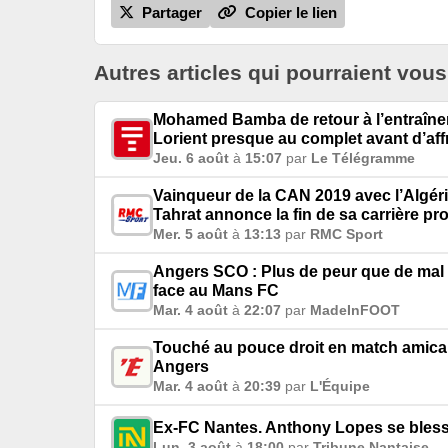
Partager
Copier le lien
Autres articles qui pourraient vous
Mohamed Bamba de retour à l’entraîne
Lorient presque au complet avant d’af
Jeu. 6 août
à
15:07
par
Le Télégramme
Vainqueur de la CAN 2019 avec l’Algéri
Tahrat annonce la fin de sa carrière pr
Mer. 5 août
à
13:13
par
RMC Sport
Angers SCO : Plus de peur que de mal
face au Mans FC
Mar. 4 août
à
22:07
par
MadeInFOOT
Touché au pouce droit en match amical
Angers
Mar. 4 août
à
20:39
par
L'Équipe
Ex-FC Nantes. Anthony Lopes se blesse
Lun. 3 août
à
18:00
par
Tribune Nantaise