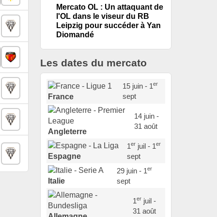
Mercato OL : Un attaquant de
l'OL dans le viseur du RB
Leipzig pour succéder à Yan
Diomandé
Les dates du mercato
er
15 juin - 1
sept
France
14 juin -
31 août
Angleterre
er
er
1
juil - 1
sept
Espagne
er
29 juin - 1
sept
Italie
er
1
juil -
31 août
Allemagne