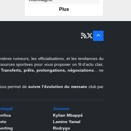
Plus
er
1
juil -
15 sept
Portugal
22 juin - 2
sept
Pays-Bas
22 juin - 4
sept
Turquie
nières rumeurs, les officialisations, et les tendances du
er
1
juil -
urces sportives pour vous proposer un fil d'actu clair,
31 août
.
Transferts, prêts, prolongations, négociations
... ne
Belgique
l vous permet de
suivre l’évolution du mercato
club par
rtugal
Joueurs
nfica
Kylian Mbappé
rto
Lamine Yamal
orting
Rodrygo