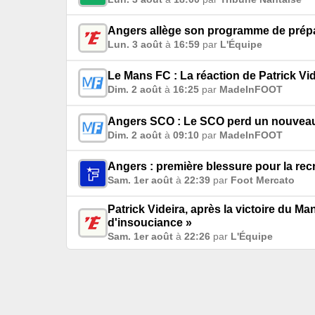
Angers allège son programme de prép
Lun. 3 août
à
16:59
par
L'Équipe
Le Mans FC : La réaction de Patrick Vid
Dim. 2 août
à
16:25
par
MadeInFOOT
Angers SCO : Le SCO perd un nouveau
Dim. 2 août
à
09:10
par
MadeInFOOT
Angers : première blessure pour la re
Sam. 1er août
à
22:39
par
Foot Mercato
Patrick Videira, après la victoire du M
d'insouciance »
Sam. 1er août
à
22:26
par
L'Équipe