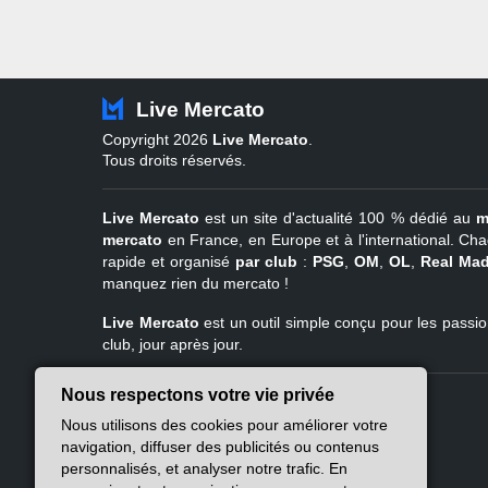
Live Mercato
Copyright 2026
Live Mercato
.
Tous droits réservés.
Live Mercato
est un site d'actualité 100 % dédié au
m
mercato
en France, en Europe et à l'international. Cha
rapide et organisé
par club
:
PSG
,
OM
,
OL
,
Real Mad
manquez rien du mercato !
Live Mercato
est un outil simple conçu pour les passion
club, jour après jour.
Nous respectons votre vie privée
Live Mercato
Ligue 1
Nous utilisons des cookies pour améliorer votre
A propos
PSG
navigation, diffuser des publicités ou contenus
Nous contacter
Marseille
personnalisés, et analyser notre trafic. En
Mentions légales
Lyon