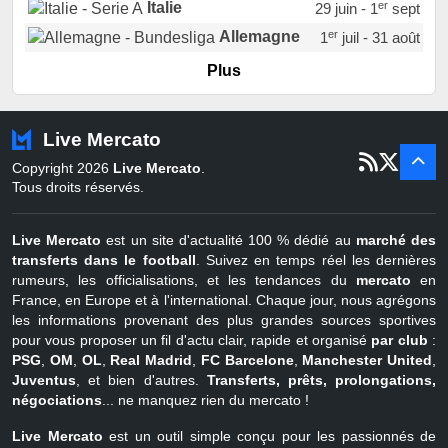
er
Italie
29 juin - 1
sept
er
Allemagne
1
juil - 31 août
er
Portugal
1
juil - 15 sept
Plus
Pays-Bas
22 juin - 2 sept
Turquie
22 juin - 4 sept
Live Mercato
er
1
juil - 31
Copyright 2026
Live Mercato
.
août
Belgique
Tous droits réservés.
Live Mercato
est un site d'actualité 100 % dédié au
marché des
transferts dans le football
. Suivez en temps réel les dernières
rumeurs, les officialisations, et les tendances du
mercato
en
France, en Europe et à l'international. Chaque jour, nous agrégons
les informations provenant des plus grandes sources sportives
pour vous proposer un fil d'actu clair, rapide et organisé
par club
:
PSG
,
OM
,
OL
,
Real Madrid
,
FC Barcelone
,
Manchester United
,
Juventus
, et bien d'autres.
Transferts, prêts, prolongations,
négociations
... ne manquez rien du mercato !
Live Mercato
est un outil simple conçu pour les passionnés de