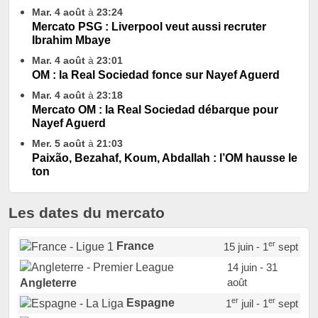
Mar. 4 août
à
23:24
Mercato PSG : Liverpool veut aussi recruter
Ibrahim Mbaye
Mar. 4 août
à
23:01
OM : la Real Sociedad fonce sur Nayef Aguerd
Mar. 4 août
à
23:18
Mercato OM : la Real Sociedad débarque pour
Nayef Aguerd
Mer. 5 août
à
21:03
Paixão, Bezahaf, Koum, Abdallah : l’OM hausse le
ton
Les dates du mercato
er
France
15 juin - 1
sept
14 juin - 31
août
Angleterre
er
er
Espagne
1
juil - 1
sept