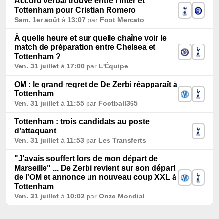
Accord verbal trouvé entre l’Inter et
Tottenham pour Cristian Romero
Sam. 1er août
à
13:07
par
Foot Mercato
À quelle heure et sur quelle chaîne voir le
match de préparation entre Chelsea et
Tottenham ?
Ven. 31 juillet
à
17:00
par
L'Équipe
OM : le grand regret de De Zerbi réapparaît à
Tottenham
Ven. 31 juillet
à
11:55
par
Football365
Tottenham : trois candidats au poste
d’attaquant
Ven. 31 juillet
à
11:53
par
Les Transferts
"J’avais souffert lors de mon départ de
Marseille" ... De Zerbi revient sur son départ
de l'OM et annonce un nouveau coup XXL à
Tottenham
Ven. 31 juillet
à
10:02
par
Onze Mondial