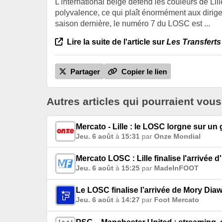
L'international belge défend les couleurs de Lil
polyvalence, ce qui plaît énormément aux dirig
saison dernière, le numéro 7 du LOSC est ...
Lire la suite de l'article sur
Les Transferts
Partager
Copier le lien
Autres articles qui pourraient vous
Mercato - Lille : le LOSC lorgne sur u
Jeu. 6 août
à
15:31
par
Onze Mondial
Mercato LOSC : Lille finalise l'arrivée
Jeu. 6 août
à
15:25
par
MadeInFOOT
Le LOSC finalise l’arrivée de Mory Dia
Jeu. 6 août
à
14:27
par
Foot Mercato