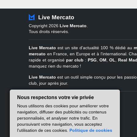
Live Mercato
Copyright 2026
Live Mercato
.
Tous droits réservés.
Live Mercato
est un site d'actualité 100 % dédié au
m
mercato
en France, en Europe et à l'international. Cha
rapide et organisé
par club
:
PSG
,
OM
,
OL
,
Real Mad
manquez rien du mercato !
Live Mercato
est un outil simple conçu pour les passion
club, jour après jour.
Nous respectons votre vie privée
Live Mercato
Ligue 1
Nous utilisons des cookies pour améliorer votre
A propos
PSG
navigation, diffuser des publicités ou contenus
Nous contacter
Marseille
personnalisés, et analyser notre trafic. En
Mentions légales
Lyon
poursuivant votre navigation, vous acceptez
Politique de
Lille
l'utilisation de ces cookies.
Politique de cookies
confidentialité
Lens