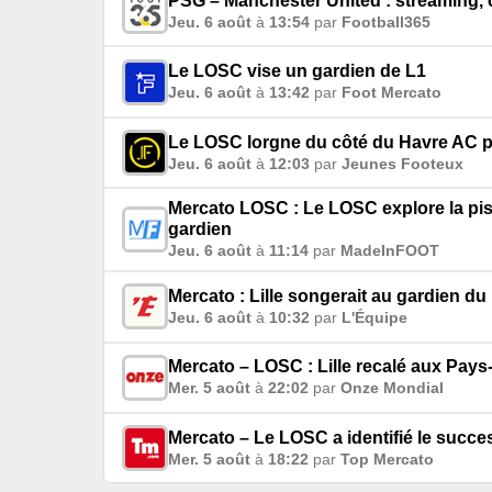
PSG – Manchester United : streaming,
Jeu. 6 août
à
13:54
par
Football365
Le LOSC vise un gardien de L1
Jeu. 6 août
à
13:42
par
Foot Mercato
Le LOSC lorgne du côté du Havre AC p
Jeu. 6 août
à
12:03
par
Jeunes Footeux
Mercato LOSC : Le LOSC explore la pis
gardien
Jeu. 6 août
à
11:14
par
MadeInFOOT
Mercato : Lille songerait au gardien d
Jeu. 6 août
à
10:32
par
L'Équipe
Mercato – LOSC : Lille recalé aux Pay
Mer. 5 août
à
22:02
par
Onze Mondial
Mercato – Le LOSC a identifié le succ
Mer. 5 août
à
18:22
par
Top Mercato