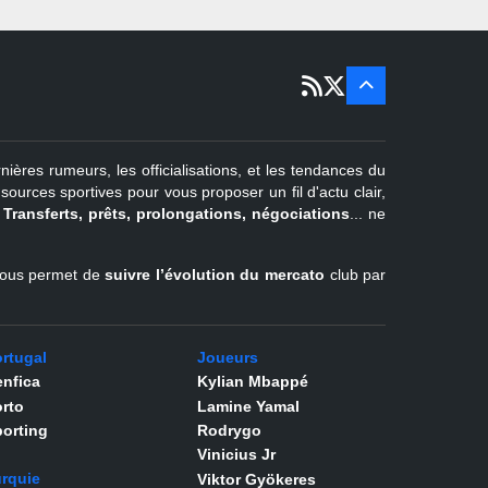
22 juin - 2
sept
Pays-Bas
22 juin - 4
sept
Turquie
er
1
juil -
31 août
nières rumeurs, les officialisations, et les tendances du
Belgique
urces sportives pour vous proposer un fil d'actu clair,
.
Transferts, prêts, prolongations, négociations
... ne
l vous permet de
suivre l’évolution du mercato
club par
rtugal
Joueurs
nfica
Kylian Mbappé
rto
Lamine Yamal
orting
Rodrygo
Vinicius Jr
rquie
Viktor Gyökeres