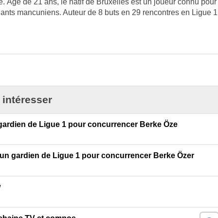
le. Âgé de 21 ans, le natif de Bruxelles est un joueur connu pour
eants mancuniens. Auteur de 8 buts en 29 rencontres en Ligue 1
 intéresser
n gardien de Ligue 1 pour concurrencer Berke Öze
 d'un gardien de Ligue 1 pour concurrencer Berke Özer
w