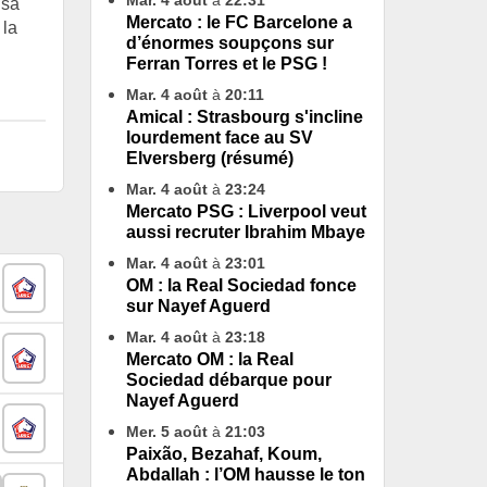
Mar. 4 août
à
22:31
 sa
Mercato : le FC Barcelone a
 la
d’énormes soupçons sur
Ferran Torres et le PSG !
Mar. 4 août
à
20:11
Amical : Strasbourg s'incline
lourdement face au SV
Elversberg (résumé)
Mar. 4 août
à
23:24
Mercato PSG : Liverpool veut
aussi recruter Ibrahim Mbaye
Mar. 4 août
à
23:01
OM : la Real Sociedad fonce
sur Nayef Aguerd
Mar. 4 août
à
23:18
Mercato OM : la Real
Sociedad débarque pour
Nayef Aguerd
Mer. 5 août
à
21:03
Paixão, Bezahaf, Koum,
Abdallah : l’OM hausse le ton