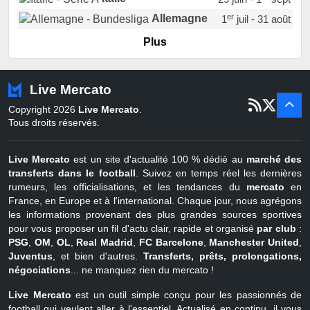
er
Allemagne
1
juil - 31 août
er
Portugal
1
juil - 15 sept
Plus
Pays-Bas
22 juin - 2 sept
Turquie
22 juin - 4 sept
Live Mercato
er
1
juil - 31
Copyright 2026
Live Mercato
.
août
Belgique
Tous droits réservés.
Live Mercato
est un site d'actualité 100 % dédié au
marché des
transferts dans le football
. Suivez en temps réel les dernières
rumeurs, les officialisations, et les tendances du
mercato
en
France, en Europe et à l'international. Chaque jour, nous agrégons
les informations provenant des plus grandes sources sportives
pour vous proposer un fil d'actu clair, rapide et organisé
par club
:
PSG
,
OM
,
OL
,
Real Madrid
,
FC Barcelone
,
Manchester United
,
Juventus
, et bien d'autres.
Transferts, prêts, prolongations,
négociations
... ne manquez rien du mercato !
Live Mercato
est un outil simple conçu pour les passionnés de
football qui veulent aller à l'essentiel. Actualisé en continu, il vous