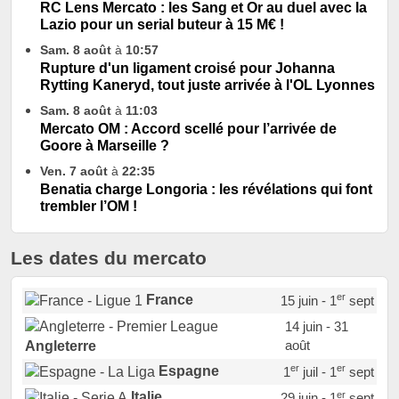
RC Lens Mercato : les Sang et Or au duel avec la
Lazio pour un serial buteur à 15 M€ !
Sam. 8 août
à
10:57
Rupture d'un ligament croisé pour Johanna
Rytting Kaneryd, tout juste arrivée à l'OL Lyonnes
Sam. 8 août
à
11:03
Mercato OM : Accord scellé pour l’arrivée de
Goore à Marseille ?
Ven. 7 août
à
22:35
Benatia charge Longoria : les révélations qui font
trembler l’OM !
Les dates du mercato
er
France
15 juin - 1
sept
14 juin - 31
août
Angleterre
er
er
Espagne
1
juil - 1
sept
er
Italie
29 juin - 1
sept