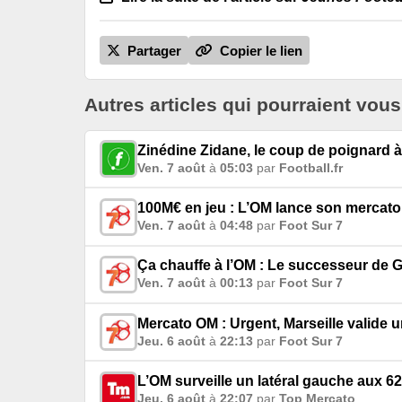
Partager
Copier le lien
Autres articles qui pourraient vous
Zinédine Zidane, le coup de poignard à
Ven. 7 août
à
05:03
par
Football.fr
100M€ en jeu : L’OM lance son mercato
Ven. 7 août
à
04:48
par
Foot Sur 7
Ça chauffe à l’OM : Le successeur de G
Ven. 7 août
à
00:13
par
Foot Sur 7
Mercato OM : Urgent, Marseille valide 
Jeu. 6 août
à
22:13
par
Foot Sur 7
L’OM surveille un latéral gauche aux 62
Jeu. 6 août
à
22:07
par
Top Mercato