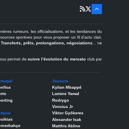
22 juin - 2
sept
Pays-Bas
22 juin - 4
sept
Turquie
nières rumeurs, les officialisations, et les tendances du
er
1
juil -
urces sportives pour vous proposer un fil d'actu clair,
31 août
.
Transferts, prêts, prolongations, négociations
... ne
Belgique
l vous permet de
suivre l’évolution du mercato
club par
rtugal
Joueurs
nfica
Kylian Mbappé
rto
Lamine Yamal
orting
Rodrygo
Vinicius Jr
rquie
Viktor Gyökeres
siktas
Alexander Isak
ernerbahçe
Matthis Abline