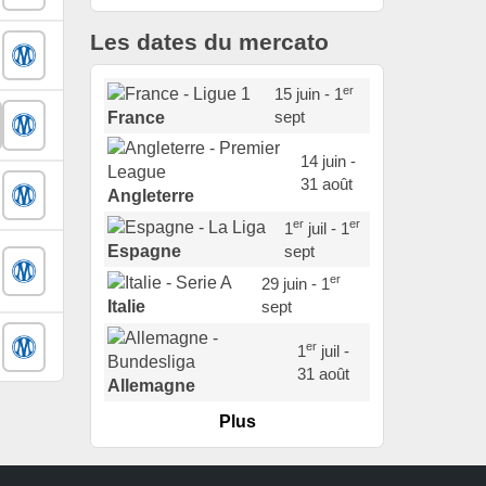
Les dates du mercato
er
15 juin - 1
sept
France
14 juin -
31 août
Angleterre
er
er
1
juil - 1
sept
Espagne
er
29 juin - 1
sept
Italie
er
1
juil -
31 août
Allemagne
Plus
er
1
juil -
15 sept
Portugal