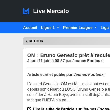
Live Mercato
Accueil
Ligue 1
Premier League
Liga
RETOUR
OM : Bruno Genesio prêt à reculer
Jeudi 11 juin
à
08:37
par
Jeunes Footeux
Article écrit et publié par
Jeunes Footeux
:
L’accord Genesio - OM est là… mais tout est en p
depuis son départ du LOSC, Bruno Genesio a tro
succéder à Habib Beye, avec un staff déjà antici
tant que l’UEFA n’a pa...
Lire la suite de l'article sur
Jeunes Foote