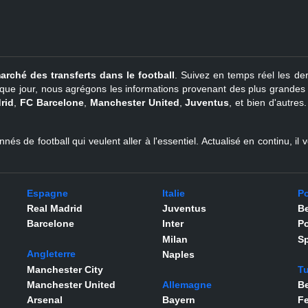
arché des transferts dans le football
. Suivez en temps réel les der
que jour, nous agrégons les informations provenant des plus grandes so
rid
,
FC Barcelone
,
Manchester United
,
Juventus
, et bien d'autres
nés de football qui veulent aller à l'essentiel. Actualisé en continu, i
Espagne
Italie
Po
Real Madrid
Juventus
Be
Barcelone
Inter
Po
Milan
Sp
Angleterre
Naples
Manchester City
Tu
Manchester United
Allemagne
Be
Arsenal
Bayern
F