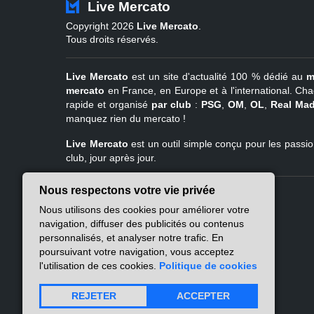
Live Mercato
Copyright 2026
Live Mercato
.
Tous droits réservés.
Live Mercato
est un site d'actualité 100 % dédié au
m
mercato
en France, en Europe et à l'international. Cha
rapide et organisé
par club
:
PSG
,
OM
,
OL
,
Real Mad
manquez rien du mercato !
Live Mercato
est un outil simple conçu pour les passion
club, jour après jour.
Nous respectons votre vie privée
Live Mercato
Ligue 1
Nous utilisons des cookies pour améliorer votre
A propos
PSG
navigation, diffuser des publicités ou contenus
Nous contacter
Marseille
personnalisés, et analyser notre trafic. En
Mentions légales
Lyon
poursuivant votre navigation, vous acceptez
Politique de
Lille
l'utilisation de ces cookies.
Politique de cookies
confidentialité
Lens
Nantes
REJETER
ACCEPTER
Atlas des flux RSS
Rennes