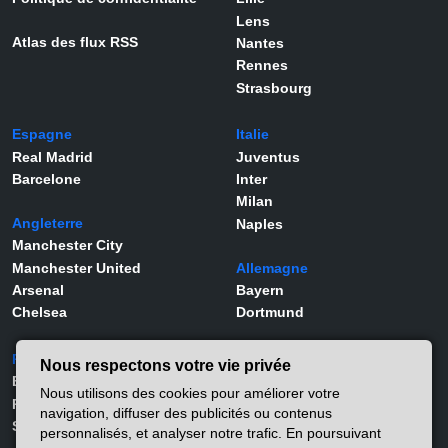
Lens
Atlas des flux RSS
Nantes
Rennes
Strasbourg
Espagne
Italie
Real Madrid
Juventus
Barcelone
Inter
Milan
Angleterre
Naples
Manchester City
Manchester United
Allemagne
Arsenal
Bayern
Chelsea
Dortmund
Portugal
Joueurs
Nous respectons votre vie privée
Benfica
Kylian Mbappé
Nous utilisons des cookies pour améliorer votre
Porto
Lamine Yamal
navigation, diffuser des publicités ou contenus
Sporting
Rodrygo
personnalisés, et analyser notre trafic. En poursuivant