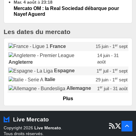
Mar. 4 août
à
23:18
Mercato OM : la Real Sociedad débarque pour
Nayef Aguerd
Les dates du mercato
er
France
15 juin - 1
sept
14 juin - 31
août
Angleterre
er
er
Espagne
1
juil - 1
sept
er
Italie
29 juin - 1
sept
er
Allemagne
1
juil - 31 août
er
Portugal
1
juil - 15 sept
Plus
Pays-Bas
22 juin - 2 sept
Turquie
22 juin - 4 sept
Live Mercato
er
1
juil - 31
Copyright 2026
Live Mercato
.
août
Belgique
Tous droits réservés.