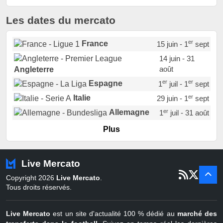
Les dates du mercato
er
France
15 juin - 1
sept
14 juin - 31
août
Angleterre
er
er
Espagne
1
juil - 1
sept
er
Italie
29 juin - 1
sept
er
Allemagne
1
juil - 31 août
er
Portugal
1
juil - 15 sept
Plus
Pays-Bas
22 juin - 2 sept
Turquie
22 juin - 4 sept
Live Mercato
er
1
juil - 31
Copyright 2026
Live Mercato
.
août
Belgique
Tous droits réservés.
Live Mercato
est un site d'actualité 100 % dédié au
marché des