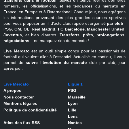
transferts dans le football
. Suivez en temps réel les dernières
rumeurs, les officialisations, et les tendances du
mercato
en
France, en Europe et à l'international. Chaque jour, nous agrégons
les informations provenant des plus grandes sources sportives
pour vous proposer un fil d'actu clair, rapide et organisé
par club
:
PSG
,
OM
,
OL
,
Real Madrid
,
FC Barcelone
,
Manchester United
,
Juventus
, et bien d'autres.
Transferts, prêts, prolongations,
négociations
... ne manquez rien du mercato !
Live Mercato
est un outil simple conçu pour les passionnés de
football qui veulent aller à l'essentiel. Actualisé en continu, il vous
permet de
suivre l’évolution du mercato
club par club, jour
après jour.
Live Mercato
Ligue 1
A propos
PSG
Nous contacter
Marseille
Mentions légales
Lyon
Politique de confidentialité
Lille
Lens
Atlas des flux RSS
Nantes