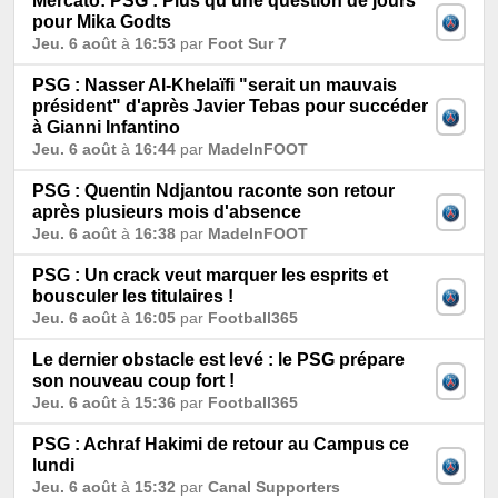
Mercato: PSG : Plus qu’une question de jours
pour Mika Godts
Jeu. 6 août
à
16:53
par
Foot Sur 7
PSG : Nasser Al-Khelaïfi "serait un mauvais
président" d'après Javier Tebas pour succéder
à Gianni Infantino
Jeu. 6 août
à
16:44
par
MadeInFOOT
PSG : Quentin Ndjantou raconte son retour
après plusieurs mois d'absence
Jeu. 6 août
à
16:38
par
MadeInFOOT
PSG : Un crack veut marquer les esprits et
bousculer les titulaires !
Jeu. 6 août
à
16:05
par
Football365
Le dernier obstacle est levé : le PSG prépare
son nouveau coup fort !
Jeu. 6 août
à
15:36
par
Football365
PSG : Achraf Hakimi de retour au Campus ce
lundi
Jeu. 6 août
à
15:32
par
Canal Supporters