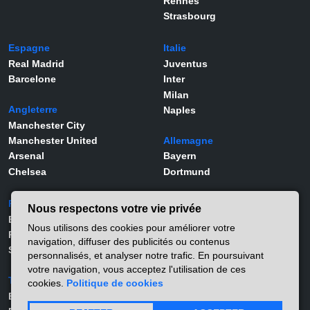
Rennes
Strasbourg
Espagne
Italie
Real Madrid
Juventus
Barcelone
Inter
Milan
Angleterre
Naples
Manchester City
Manchester United
Allemagne
Arsenal
Bayern
Chelsea
Dortmund
Portugal
Joueurs
Nous respectons votre vie privée
Benfica
Kylian Mbappé
Nous utilisons des cookies pour améliorer votre
Porto
Lamine Yamal
navigation, diffuser des publicités ou contenus
Sporting
Rodrygo
personnalisés, et analyser notre trafic. En poursuivant
Vinicius Jr
votre navigation, vous acceptez l'utilisation de ces
Turquie
Viktor Gyökeres
cookies.
Politique de cookies
Besiktas
Alexander Isak