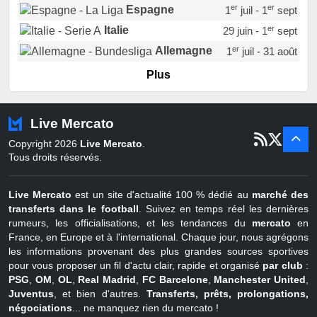
er
er
Espagne
1
juil - 1
sept
er
Italie
29 juin - 1
sept
er
Allemagne
1
juil - 31 août
er
Portugal
1
juil - 15 sept
Plus
Pays-Bas
22 juin - 2 sept
Turquie
22 juin - 4 sept
Live Mercato
er
1
juil - 31
Copyright 2026
Live Mercato
.
août
Belgique
Tous droits réservés.
Live Mercato
est un site d'actualité 100 % dédié au
marché des
transferts dans le football
. Suivez en temps réel les dernières
rumeurs, les officialisations, et les tendances du
mercato
en
France, en Europe et à l'international. Chaque jour, nous agrégons
les informations provenant des plus grandes sources sportives
pour vous proposer un fil d'actu clair, rapide et organisé
par club
:
PSG
,
OM
,
OL
,
Real Madrid
,
FC Barcelone
,
Manchester United
,
Juventus
, et bien d'autres.
Transferts, prêts, prolongations,
négociations
... ne manquez rien du mercato !