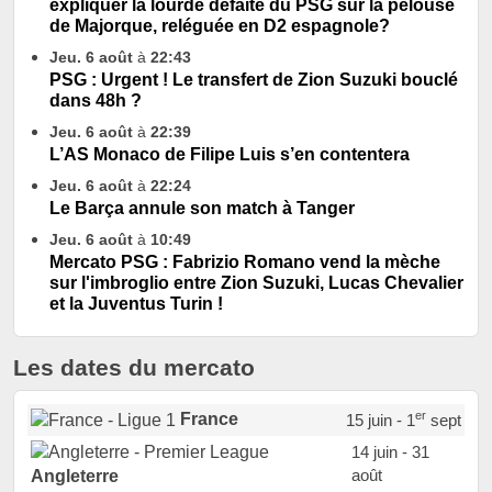
expliquer la lourde défaite du PSG sur la pelouse
de Majorque, reléguée en D2 espagnole?
Jeu. 6 août
à
22:43
PSG : Urgent ! Le transfert de Zion Suzuki bouclé
dans 48h ?
Jeu. 6 août
à
22:39
L’AS Monaco de Filipe Luis s’en contentera
Jeu. 6 août
à
22:24
Le Barça annule son match à Tanger
Jeu. 6 août
à
10:49
Mercato PSG : Fabrizio Romano vend la mèche
sur l'imbroglio entre Zion Suzuki, Lucas Chevalier
et la Juventus Turin !
Les dates du mercato
er
France
15 juin - 1
sept
14 juin - 31
août
Angleterre