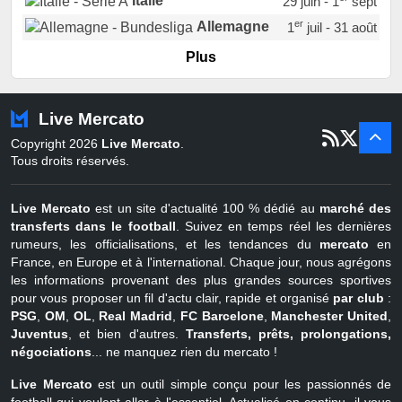
Italie
29 juin - 1
sept
er
Allemagne
1
juil - 31 août
er
Portugal
1
juil - 15 sept
Plus
Pays-Bas
22 juin - 2 sept
Turquie
22 juin - 4 sept
Live Mercato
er
1
juil - 31
Copyright 2026
Live Mercato
.
août
Belgique
Tous droits réservés.
Live Mercato
est un site d'actualité 100 % dédié au
marché des
transferts dans le football
. Suivez en temps réel les dernières
rumeurs, les officialisations, et les tendances du
mercato
en
France, en Europe et à l'international. Chaque jour, nous agrégons
les informations provenant des plus grandes sources sportives
pour vous proposer un fil d'actu clair, rapide et organisé
par club
:
PSG
,
OM
,
OL
,
Real Madrid
,
FC Barcelone
,
Manchester United
,
Juventus
, et bien d'autres.
Transferts, prêts, prolongations,
négociations
... ne manquez rien du mercato !
Live Mercato
est un outil simple conçu pour les passionnés de
football qui veulent aller à l'essentiel. Actualisé en continu, il vous