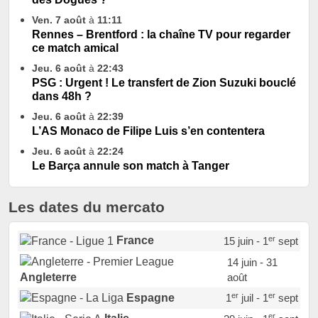
Ven. 7 août
à
11:11
Rennes – Brentford : la chaîne TV pour regarder
ce match amical
Jeu. 6 août
à
22:43
PSG : Urgent ! Le transfert de Zion Suzuki bouclé
dans 48h ?
Jeu. 6 août
à
22:39
L’AS Monaco de Filipe Luis s’en contentera
Jeu. 6 août
à
22:24
Le Barça annule son match à Tanger
Les dates du mercato
er
France
15 juin - 1
sept
14 juin - 31
août
Angleterre
er
er
Espagne
1
juil - 1
sept
er