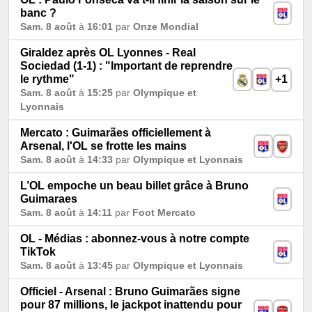
banc ?
Sam. 8 août
à
16:01
par
Onze Mondial
Giraldez après OL Lyonnes - Real
Sociedad (1-1) : "Important de reprendre
le rythme"
+1
Sam. 8 août
à
15:25
par
Olympique et
Lyonnais
Mercato : Guimarães officiellement à
Arsenal, l'OL se frotte les mains
Sam. 8 août
à
14:33
par
Olympique et Lyonnais
L’OL empoche un beau billet grâce à Bruno
Guimaraes
Sam. 8 août
à
14:11
par
Foot Mercato
OL - Médias : abonnez-vous à notre compte
TikTok
Sam. 8 août
à
13:45
par
Olympique et Lyonnais
Officiel - Arsenal : Bruno Guimarães signe
pour 87 millions, le jackpot inattendu pour