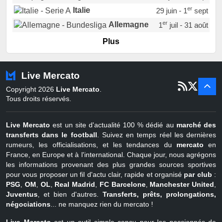
er
Italie
29 juin - 1
sept
er
Allemagne
1
juil - 31 août
er
Portugal
1
juil - 15 sept
Plus
Pays-Bas
22 juin - 2 sept
Turquie
22 juin - 4 sept
Live Mercato
er
1
juil - 31
Copyright 2026
Live Mercato
.
août
Belgique
Tous droits réservés.
Live Mercato
est un site d'actualité 100 % dédié au
marché des
transferts dans le football
. Suivez en temps réel les dernières
rumeurs, les officialisations, et les tendances du
mercato
en
France, en Europe et à l'international. Chaque jour, nous agrégons
les informations provenant des plus grandes sources sportives
pour vous proposer un fil d'actu clair, rapide et organisé
par club
:
PSG
,
OM
,
OL
,
Real Madrid
,
FC Barcelone
,
Manchester United
,
Juventus
, et bien d'autres.
Transferts, prêts, prolongations,
négociations
... ne manquez rien du mercato !