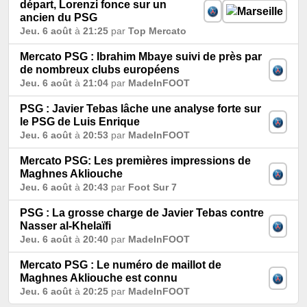
départ, Lorenzi fonce sur un
ancien du PSG
Jeu. 6 août
à
21:25
par
Top Mercato
Mercato PSG : Ibrahim Mbaye suivi de près par
de nombreux clubs européens
Jeu. 6 août
à
21:04
par
MadeInFOOT
PSG : Javier Tebas lâche une analyse forte sur
le PSG de Luis Enrique
Jeu. 6 août
à
20:53
par
MadeInFOOT
Mercato PSG: Les premières impressions de
Maghnes Akliouche
Jeu. 6 août
à
20:43
par
Foot Sur 7
PSG : La grosse charge de Javier Tebas contre
Nasser al-Khelaïfi
Jeu. 6 août
à
20:40
par
MadeInFOOT
Mercato PSG : Le numéro de maillot de
Maghnes Akliouche est connu
Jeu. 6 août
à
20:25
par
MadeInFOOT