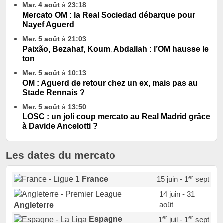
Mar. 4 août
à
23:18
Mercato OM : la Real Sociedad débarque pour
Nayef Aguerd
Mer. 5 août
à
21:03
Paixão, Bezahaf, Koum, Abdallah : l’OM hausse le
ton
Mer. 5 août
à
10:13
OM : Aguerd de retour chez un ex, mais pas au
Stade Rennais ?
Mer. 5 août
à
13:50
LOSC : un joli coup mercato au Real Madrid grâce
à Davide Ancelotti ?
Les dates du mercato
er
France
15 juin - 1
sept
14 juin - 31
août
Angleterre
er
er
Espagne
1
juil - 1
sept