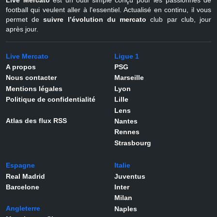
Live Mercato
est un outil simple conçu pour les passionnés de
football qui veulent aller à l'essentiel. Actualisé en continu, il vous
permet de
suivre l’évolution du mercato
club par club, jour
après jour.
Live Mercato
Ligue 1
A propos
PSG
Nous contacter
Marseille
Mentions légales
Lyon
Politique de confidentialité
Lille
Lens
Atlas des flux RSS
Nantes
Rennes
Strasbourg
Espagne
Italie
Real Madrid
Juventus
Barcelone
Inter
Milan
Angleterre
Naples