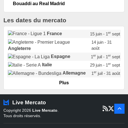
Bouaddi au Real Madrid
Les dates du mercato
er
France
15 juin - 1
sept
14 juin - 31
août
Angleterre
er
er
Espagne
1
juil - 1
sept
er
Italie
29 juin - 1
sept
er
Allemagne
1
juil - 31 août
er
Portugal
1
juil - 15 sept
Plus
Pays-Bas
22 juin - 2 sept
Turquie
22 juin - 4 sept
Live Mercato
er
1
juil - 31
Copyright 2026
Live Mercato
.
août
Belgique
Tous droits réservés.