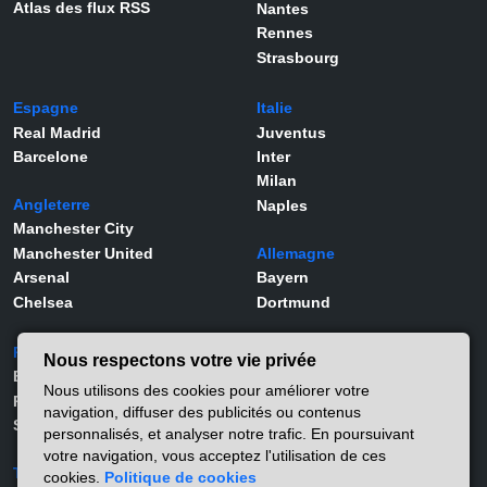
Atlas des flux RSS
Nantes
Rennes
Strasbourg
Espagne
Italie
Real Madrid
Juventus
Barcelone
Inter
Milan
Angleterre
Naples
Manchester City
Manchester United
Allemagne
Arsenal
Bayern
Chelsea
Dortmund
Portugal
Joueurs
Nous respectons votre vie privée
Benfica
Kylian Mbappé
Nous utilisons des cookies pour améliorer votre
Porto
Lamine Yamal
navigation, diffuser des publicités ou contenus
Sporting
Rodrygo
personnalisés, et analyser notre trafic. En poursuivant
Vinicius Jr
votre navigation, vous acceptez l'utilisation de ces
Turquie
Viktor Gyökeres
cookies.
Politique de cookies