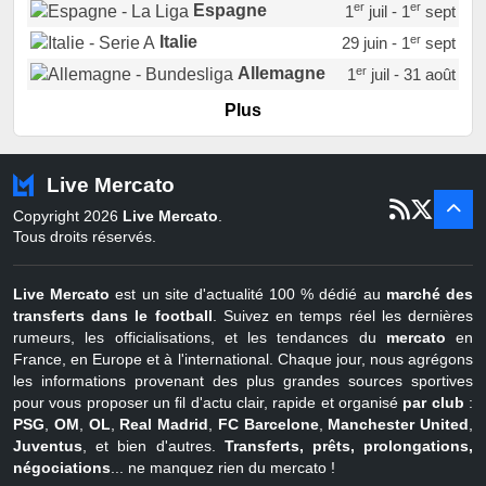
er
er
Espagne
1
juil - 1
sept
er
Italie
29 juin - 1
sept
er
Allemagne
1
juil - 31 août
er
Portugal
1
juil - 15 sept
Plus
Pays-Bas
22 juin - 2 sept
Turquie
22 juin - 4 sept
Live Mercato
er
1
juil - 31
Copyright 2026
Live Mercato
.
août
Belgique
Tous droits réservés.
Live Mercato
est un site d'actualité 100 % dédié au
marché des
transferts dans le football
. Suivez en temps réel les dernières
rumeurs, les officialisations, et les tendances du
mercato
en
France, en Europe et à l'international. Chaque jour, nous agrégons
les informations provenant des plus grandes sources sportives
pour vous proposer un fil d'actu clair, rapide et organisé
par club
:
PSG
,
OM
,
OL
,
Real Madrid
,
FC Barcelone
,
Manchester United
,
Juventus
, et bien d'autres.
Transferts, prêts, prolongations,
négociations
... ne manquez rien du mercato !