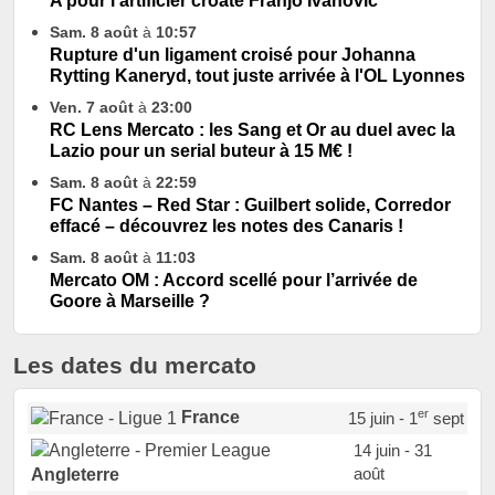
A pour l’artificier croate Franjo Ivanovic
Sam. 8 août
à
10:57
Rupture d'un ligament croisé pour Johanna
Rytting Kaneryd, tout juste arrivée à l'OL Lyonnes
Ven. 7 août
à
23:00
RC Lens Mercato : les Sang et Or au duel avec la
Lazio pour un serial buteur à 15 M€ !
Sam. 8 août
à
22:59
FC Nantes – Red Star : Guilbert solide, Corredor
effacé – découvrez les notes des Canaris !
Sam. 8 août
à
11:03
Mercato OM : Accord scellé pour l’arrivée de
Goore à Marseille ?
Les dates du mercato
er
France
15 juin - 1
sept
14 juin - 31
août
Angleterre