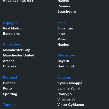
Atlas des flux RSS
Nantes
Rennes
Strasbourg
Espagne
Italie
Real Madrid
Juventus
Barcelone
Inter
Milan
Angleterre
Naples
Manchester City
Manchester United
Allemagne
Arsenal
Bayern
Chelsea
Dortmund
Portugal
Joueurs
Benfica
Kylian Mbappé
Porto
Lamine Yamal
Sporting
Rodrygo
Vinicius Jr
Turquie
Viktor Gyökeres