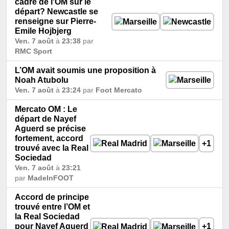
cadre de l'OM sur le
départ? Newcastle se
renseigne sur Pierre-
Emile Hojbjerg
Ven. 7 août
à
23:38
par
RMC Sport
L’OM avait soumis une proposition à
Noah Atubolu
Ven. 7 août
à
23:24
par
Foot Mercato
Mercato OM : Le
départ de Nayef
Aguerd se précise
fortement, accord
+1
trouvé avec la Real
Sociedad
Ven. 7 août
à
23:21
par
MadeInFOOT
Accord de principe
trouvé entre l’OM et
la Real Sociedad
pour Nayef Aguerd
+1