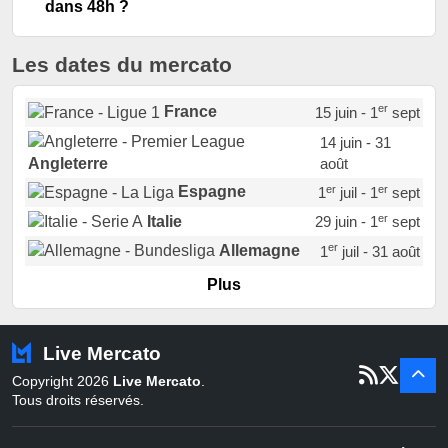
dans 48h ?
Les dates du mercato
er
France
15 juin - 1
sept
14 juin - 31
août
Angleterre
er
er
Espagne
1
juil - 1
sept
er
Italie
29 juin - 1
sept
er
Allemagne
1
juil - 31 août
er
Portugal
1
juil - 15 sept
Plus
Pays-Bas
22 juin - 2 sept
Turquie
22 juin - 4 sept
Live Mercato
er
1
juil - 31
Copyright 2026
Live Mercato
.
août
Belgique
Tous droits réservés.