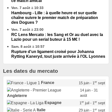
ce match amical
Ven. 7 août
à
10:33
Hambourg - Lille : à quelle heure et sur quelle
chaîne suivre le premier match de préparation
des Dogues ?
Ven. 7 août
à
23:00
RC Lens Mercato : les Sang et Or au duel avec la
Lazio pour un serial buteur à 15 M€ !
Sam. 8 août
à
10:57
Rupture d'un ligament croisé pour Johanna
Rytting Kaneryd, tout juste arrivée à l'OL Lyonnes
Les dates du mercato
er
France
15 juin - 1
sept
14 juin - 31
août
Angleterre
er
er
Espagne
1
juil - 1
sept
er
Italie
29 juin - 1
sept