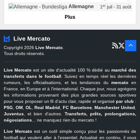
er
Allemagne
1
juil - 31 août
er
Portugal
1
juil - 15 sept
Plus
Pays-Bas
22 juin - 2 sept
Turquie
22 juin - 4 sept
Live Mercato
er
1
juil - 31
Copyright 2026
Live Mercato
.
août
Belgique
Tous droits réservés.
Live Mercato
est un site d'actualité 100 % dédié au
marché des
transferts dans le football
. Suivez en temps réel les dernières
rumeurs, les officialisations, et les tendances du
mercato
en
France, en Europe et à l'international. Chaque jour, nous agrégons
les informations provenant des plus grandes sources sportives
pour vous proposer un fil d'actu clair, rapide et organisé
par club
:
PSG
,
OM
,
OL
,
Real Madrid
,
FC Barcelone
,
Manchester United
,
Juventus
, et bien d'autres.
Transferts, prêts, prolongations,
négociations
... ne manquez rien du mercato !
Live Mercato
est un outil simple conçu pour les passionnés de
football qui veulent aller à l'essentiel. Actualisé en continu, il vous