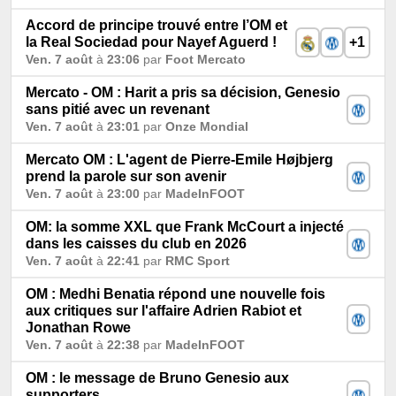
Accord de principe trouvé entre l’OM et
la Real Sociedad pour Nayef Aguerd !
+1
Ven. 7 août
à
23:06
par
Foot Mercato
Mercato - OM : Harit a pris sa décision, Genesio
sans pitié avec un revenant
Ven. 7 août
à
23:01
par
Onze Mondial
Mercato OM : L'agent de Pierre-Emile Højbjerg
prend la parole sur son avenir
Ven. 7 août
à
23:00
par
MadeInFOOT
OM: la somme XXL que Frank McCourt a injecté
dans les caisses du club en 2026
Ven. 7 août
à
22:41
par
RMC Sport
OM : Medhi Benatia répond une nouvelle fois
aux critiques sur l'affaire Adrien Rabiot et
Jonathan Rowe
Ven. 7 août
à
22:38
par
MadeInFOOT
OM : le message de Bruno Genesio aux
supporters