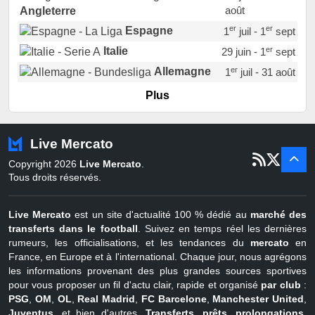
août
Angleterre
er
er
Espagne
1
juil - 1
sept
er
Italie
29 juin - 1
sept
er
Allemagne
1
juil - 31 août
er
Portugal
1
juil - 15 sept
Plus
Pays-Bas
22 juin - 2 sept
Turquie
22 juin - 4 sept
Live Mercato
er
1
juil - 31
Copyright 2026
Live Mercato
.
août
Belgique
Tous droits réservés.
Live Mercato
est un site d'actualité 100 % dédié au
marché des
transferts dans le football
. Suivez en temps réel les dernières
rumeurs, les officialisations, et les tendances du
mercato
en
France, en Europe et à l'international. Chaque jour, nous agrégons
les informations provenant des plus grandes sources sportives
pour vous proposer un fil d'actu clair, rapide et organisé
par club
:
PSG
,
OM
,
OL
,
Real Madrid
,
FC Barcelone
,
Manchester United
,
Juventus
, et bien d'autres.
Transferts, prêts, prolongations,