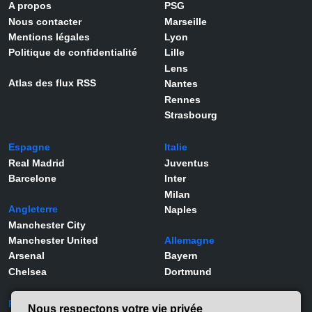
A propos
PSG
Nous contacter
Marseille
Mentions légales
Lyon
Politique de confidentialité
Lille
Lens
Atlas des flux RSS
Nantes
Rennes
Strasbourg
Espagne
Italie
Real Madrid
Juventus
Barcelone
Inter
Milan
Angleterre
Naples
Manchester City
Manchester United
Allemagne
Arsenal
Bayern
Chelsea
Dortmund
Portugal
Joueurs
Nous respectons votre vie privée