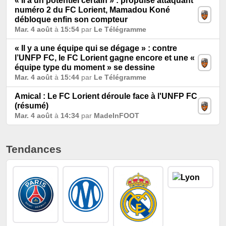
« Il a un potentiel certain » : propulsé attaquant
numéro 2 du FC Lorient, Mamadou Koné
débloque enfin son compteur
Mar. 4 août
à
15:54
par
Le Télégramme
« Il y a une équipe qui se dégage » : contre
l’UNFP FC, le FC Lorient gagne encore et une «
équipe type du moment » se dessine
Mar. 4 août
à
15:44
par
Le Télégramme
Amical : Le FC Lorient déroule face à l'UNFP FC
(résumé)
Mar. 4 août
à
14:34
par
MadeInFOOT
Tendances