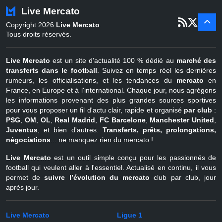
Turquie
22 juin - 4 sept
Live Mercato
er
1
juil - 31
Copyright 2026
Live Mercato
.
août
Belgique
Tous droits réservés.
Live Mercato
est un site d'actualité 100 % dédié au
marché des
transferts dans le football
. Suivez en temps réel les dernières
rumeurs, les officialisations, et les tendances du
mercato
en
France, en Europe et à l'international. Chaque jour, nous agrégons
les informations provenant des plus grandes sources sportives
pour vous proposer un fil d'actu clair, rapide et organisé
par club
:
PSG
,
OM
,
OL
,
Real Madrid
,
FC Barcelone
,
Manchester United
,
Juventus
, et bien d'autres.
Transferts, prêts, prolongations,
négociations
... ne manquez rien du mercato !
Live Mercato
est un outil simple conçu pour les passionnés de
football qui veulent aller à l'essentiel. Actualisé en continu, il vous
permet de
suivre l’évolution du mercato
club par club, jour
après jour.
Live Mercato
Ligue 1