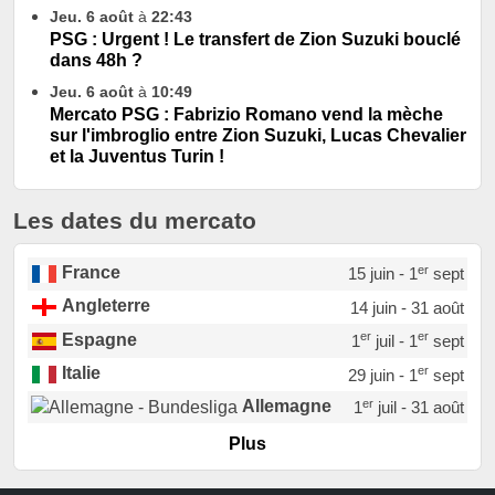
Jeu. 6 août
à
22:43
PSG : Urgent ! Le transfert de Zion Suzuki bouclé
dans 48h ?
Jeu. 6 août
à
10:49
Mercato PSG : Fabrizio Romano vend la mèche
sur l'imbroglio entre Zion Suzuki, Lucas Chevalier
et la Juventus Turin !
Les dates du mercato
er
France
15 juin - 1
sept
Angleterre
14 juin - 31 août
er
er
Espagne
1
juil - 1
sept
er
Italie
29 juin - 1
sept
er
Allemagne
1
juil - 31 août
er
Portugal
1
juil - 15 sept
Plus
Pays-Bas
22 juin - 2 sept