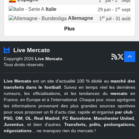
1
juil - 1
sept
er
Italie
29 juin - 1
sept
er
Allemagne
1
juil - 31 août
er
Portugal
1
juil - 15 sept
Plus
Pays-Bas
22 juin - 2 sept
Turquie
22 juin - 4 sept
Live Mercato
er
1
juil - 31
Copyright 2026
Live Mercato
.
août
Belgique
Tous droits réservés.
Live Mercato
est un site d'actualité 100 % dédié au
marché des
transferts dans le football
. Suivez en temps réel les dernières
rumeurs, les officialisations, et les tendances du
mercato
en
France, en Europe et à l'international. Chaque jour, nous agrégons
les informations provenant des plus grandes sources sportives
pour vous proposer un fil d'actu clair, rapide et organisé
par club
:
PSG
,
OM
,
OL
,
Real Madrid
,
FC Barcelone
,
Manchester United
,
Juventus
, et bien d'autres.
Transferts, prêts, prolongations,
négociations
... ne manquez rien du mercato !