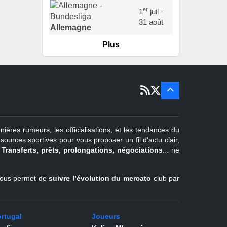
er
1
juil -
31 août
Allemagne
Plus
er
1
juil -
15 sept
Portugal
22 juin - 2
sept
Pays-Bas
22 juin - 4
sept
Turquie
nières rumeurs, les officialisations, et les tendances du
er
1
juil -
urces sportives pour vous proposer un fil d'actu clair,
31 août
.
Transferts, prêts, prolongations, négociations
... ne
Belgique
l vous permet de
suivre l’évolution du mercato
club par
rtugal
Joueurs