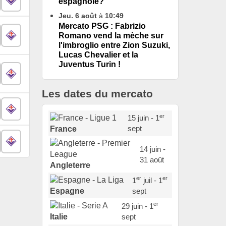
espagnole?
Jeu. 6 août
à
10:49
Mercato PSG : Fabrizio
Romano vend la mèche sur
l'imbroglio entre Zion Suzuki,
Lucas Chevalier et la
Juventus Turin !
Les dates du mercato
er
15 juin - 1
sept
France
14 juin -
31 août
Angleterre
er
er
1
juil - 1
sept
Espagne
er
29 juin - 1
sept
Italie