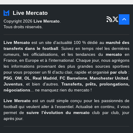
Turquie
22 juin - 4 sept
Live Mercato
er
1
juil - 31
Copyright 2026
Live Mercato
.
août
Belgique
Tous droits réservés.
Live Mercato
est un site d'actualité 100 % dédié au
marché des
transferts dans le football
. Suivez en temps réel les dernières
rumeurs, les officialisations, et les tendances du
mercato
en
France, en Europe et à l'international. Chaque jour, nous agrégons
les informations provenant des plus grandes sources sportives
pour vous proposer un fil d'actu clair, rapide et organisé
par club
:
PSG
,
OM
,
OL
,
Real Madrid
,
FC Barcelone
,
Manchester United
,
Juventus
, et bien d'autres.
Transferts, prêts, prolongations,
négociations
... ne manquez rien du mercato !
Live Mercato
est un outil simple conçu pour les passionnés de
football qui veulent aller à l'essentiel. Actualisé en continu, il vous
permet de
suivre l’évolution du mercato
club par club, jour
après jour.