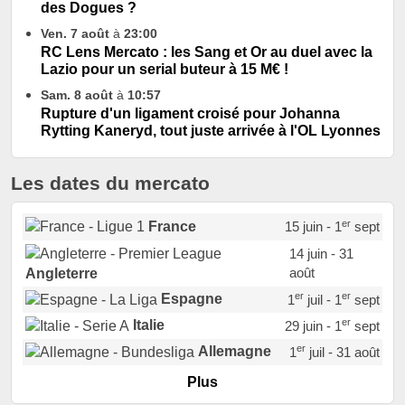
des Dogues ?
Ven. 7 août
à
23:00
RC Lens Mercato : les Sang et Or au duel avec la
Lazio pour un serial buteur à 15 M€ !
Sam. 8 août
à
10:57
Rupture d'un ligament croisé pour Johanna
Rytting Kaneryd, tout juste arrivée à l'OL Lyonnes
Les dates du mercato
er
France
15 juin - 1
sept
14 juin - 31
août
Angleterre
er
er
Espagne
1
juil - 1
sept
er
Italie
29 juin - 1
sept
er
Allemagne
1
juil - 31 août
er
Portugal
1
juil - 15 sept
Plus
Pays-Bas
22 juin - 2 sept