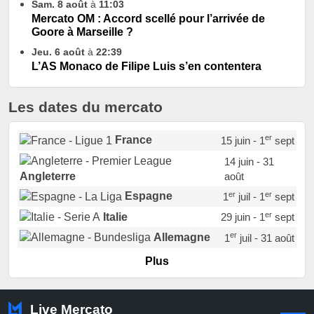
Sam. 8 août
à
11:03
Mercato OM : Accord scellé pour l’arrivée de
Goore à Marseille ?
Jeu. 6 août
à
22:39
L’AS Monaco de Filipe Luis s’en contentera
Les dates du mercato
er
France
15 juin - 1
sept
14 juin - 31
août
Angleterre
er
er
Espagne
1
juil - 1
sept
er
Italie
29 juin - 1
sept
er
Allemagne
1
juil - 31 août
er
Portugal
1
juil - 15 sept
Plus
Pays-Bas
22 juin - 2 sept
Turquie
22 juin - 4 sept
Live Mercato