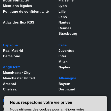
Nous contacter
Marseille
Mentions légales
Lyon
Politique de confidentialité
Lille
Lens
Atlas des flux RSS
Nantes
Rennes
Strasbourg
Espagne
Italie
Real Madrid
Juventus
Barcelone
Inter
Milan
Angleterre
Naples
Manchester City
Manchester United
Allemagne
Arsenal
Bayern
Chelsea
Dortmund
Portugal
Joueurs
Nous respectons votre vie privée
Benfica
Kylian Mbappé
Nous utilisons des cookies pour améliorer votre