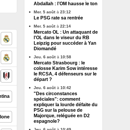
Abdallah : l’OM hausse le ton
Mer. 5 août
à
23:12
Le PSG rate sa rentrée
Mer. 5 août
à
22:14
Mercato OL : Un attaquant de
l'OL dans le viseur du RB
Leipzig pour succéder à Yan
Diomandé
Jeu. 6 août
à
10:58
Mercato Strasbourg : le
colosse Karim Sow intéresse
le RCSA, 4 défenseurs sur le
départ ?
Jeu. 6 août
à
10:42
"Des circonstances
spéciales": comment
expliquer la lourde défaite du
PSG sur la pelouse de
Majorque, reléguée en D2
espagnole?
Jeu. 6 août
à
10:49