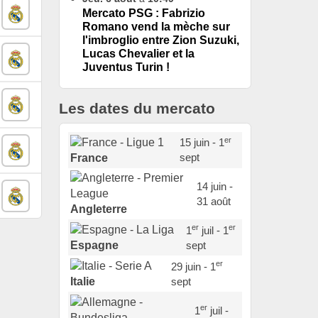
Mercato PSG : Fabrizio
Romano vend la mèche sur
l'imbroglio entre Zion Suzuki,
Lucas Chevalier et la
Juventus Turin !
Les dates du mercato
er
15 juin - 1
sept
France
14 juin -
31 août
Angleterre
er
er
1
juil - 1
sept
Espagne
er
29 juin - 1
sept
Italie
er
1
juil -