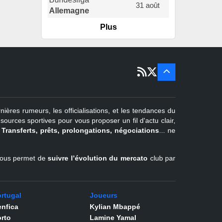
31 août
Allemagne
Plus
er
1
juil -
15 sept
Portugal
22 juin - 2
sept
Pays-Bas
22 juin - 4
sept
Turquie
nières rumeurs, les officialisations, et les tendances du
er
1
juil -
urces sportives pour vous proposer un fil d'actu clair,
31 août
.
Transferts, prêts, prolongations, négociations
... ne
Belgique
l vous permet de
suivre l’évolution du mercato
club par
rtugal
Joueurs
nfica
Kylian Mbappé
rto
Lamine Yamal