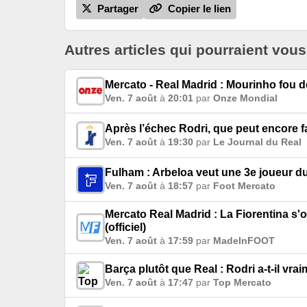
Partager
Copier le lien
Autres articles qui pourraient vous
Mercato - Real Madrid : Mourinho fou d
Ven. 7 août
à
20:01
par
Onze Mondial
Après l’échec Rodri, que peut encore fa
Ven. 7 août
à
19:30
par
Le Journal du Real
Fulham : Arbeloa veut une 3e joueur d
Ven. 7 août
à
18:57
par
Foot Mercato
Mercato Real Madrid : La Fiorentina s'o
(officiel)
Ven. 7 août
à
17:59
par
MadeInFOOT
Barça plutôt que Real : Rodri a-t-il vra
Ven. 7 août
à
17:47
par
Top Mercato