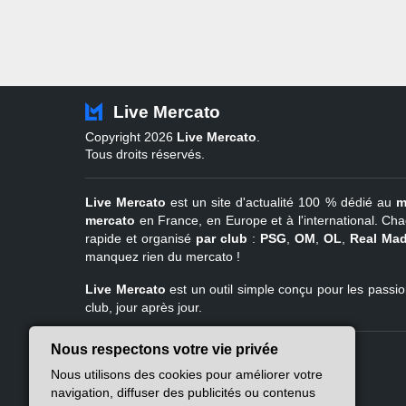
Live Mercato
Copyright 2026
Live Mercato
.
Tous droits réservés.
Live Mercato
est un site d'actualité 100 % dédié au
m
mercato
en France, en Europe et à l'international. Cha
rapide et organisé
par club
:
PSG
,
OM
,
OL
,
Real Mad
manquez rien du mercato !
Live Mercato
est un outil simple conçu pour les passion
club, jour après jour.
Nous respectons votre vie privée
Live Mercato
Ligue 1
Nous utilisons des cookies pour améliorer votre
A propos
PSG
navigation, diffuser des publicités ou contenus
Nous contacter
Marseille