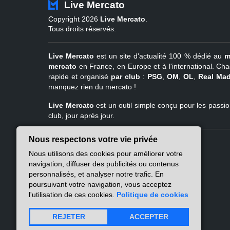
Live Mercato
Copyright 2026
Live Mercato
.
Tous droits réservés.
Live Mercato
est un site d'actualité 100 % dédié au
m
mercato
en France, en Europe et à l'international. Cha
rapide et organisé
par club
:
PSG
,
OM
,
OL
,
Real Mad
manquez rien du mercato !
Live Mercato
est un outil simple conçu pour les passion
club, jour après jour.
Nous respectons votre vie privée
Live Mercato
Ligue 1
Nous utilisons des cookies pour améliorer votre
A propos
PSG
navigation, diffuser des publicités ou contenus
Nous contacter
Marseille
personnalisés, et analyser notre trafic. En
Mentions légales
Lyon
poursuivant votre navigation, vous acceptez
Politique de
Lille
l'utilisation de ces cookies.
Politique de cookies
confidentialité
Lens
Nantes
REJETER
ACCEPTER
Atlas des flux RSS
Rennes