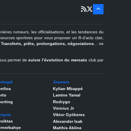
22 juin - 2
sept
Pays-Bas
22 juin - 4
sept
Turquie
nières rumeurs, les officialisations, et les tendances du
er
1
juil -
urces sportives pour vous proposer un fil d'actu clair,
31 août
.
Transferts, prêts, prolongations, négociations
... ne
Belgique
l vous permet de
suivre l’évolution du mercato
club par
rtugal
Joueurs
nfica
Kylian Mbappé
rto
Lamine Yamal
orting
Rodrygo
Vinicius Jr
rquie
Viktor Gyökeres
siktas
Alexander Isak
ernerbahçe
Matthis Abline