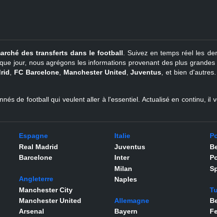
arché des transferts dans le football
. Suivez en temps réel les der
que jour, nous agrégons les informations provenant des plus grandes so
rid
,
FC Barcelone
,
Manchester United
,
Juventus
, et bien d'autres
nés de football qui veulent aller à l'essentiel. Actualisé en continu, i
Espagne
Italie
Po
Real Madrid
Juventus
Be
Barcelone
Inter
Po
Milan
Sp
Angleterre
Naples
Manchester City
Tu
Manchester United
Allemagne
Be
Arsenal
Bayern
F