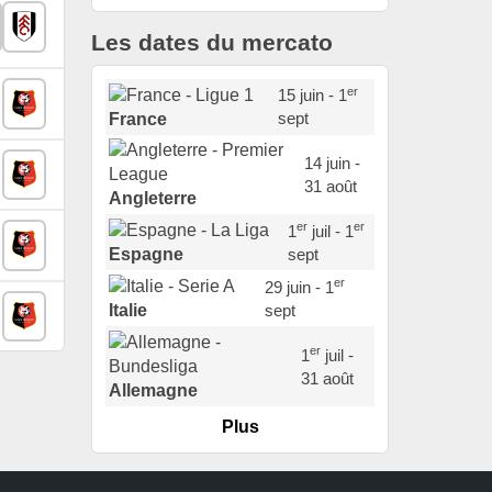
Les dates du mercato
er
15 juin - 1
sept
France
14 juin -
31 août
Angleterre
er
er
1
juil - 1
sept
Espagne
er
29 juin - 1
sept
Italie
er
1
juil -
31 août
Allemagne
Plus
er
1
juil -
15 sept
Portugal