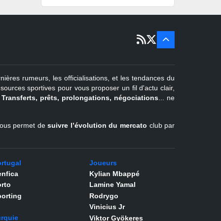
15 sept
Portugal
22 juin - 2
sept
Pays-Bas
22 juin - 4
sept
Turquie
nières rumeurs, les officialisations, et les tendances du
er
1
juil -
urces sportives pour vous proposer un fil d'actu clair,
31 août
.
Transferts, prêts, prolongations, négociations
... ne
Belgique
l vous permet de
suivre l’évolution du mercato
club par
rtugal
Joueurs
nfica
Kylian Mbappé
rto
Lamine Yamal
orting
Rodrygo
Vinicius Jr
rquie
Viktor Gyökeres