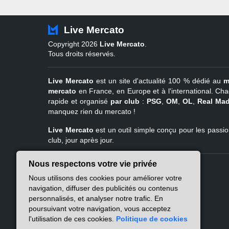
Live Mercato
Copyright 2026
Live Mercato
.
Tous droits réservés.
Live Mercato
est un site d'actualité 100 % dédié au
m
mercato
en France, en Europe et à l'international. Cha
rapide et organisé
par club
:
PSG
,
OM
,
OL
,
Real Mad
manquez rien du mercato !
Live Mercato
est un outil simple conçu pour les passion
club, jour après jour.
Nous respectons votre vie privée
Live Mercato
Ligue 1
Nous utilisons des cookies pour améliorer votre
A propos
PSG
navigation, diffuser des publicités ou contenus
Nous contacter
Marseille
personnalisés, et analyser notre trafic. En
Mentions légales
Lyon
poursuivant votre navigation, vous acceptez
Politique de
Lille
l'utilisation de ces cookies.
Politique de cookies
confidentialité
Lens