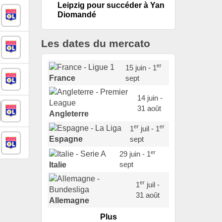
Leipzig pour succéder à Yan
Diomandé
Les dates du mercato
er
15 juin - 1
sept
France
14 juin -
31 août
Angleterre
er
er
1
juil - 1
sept
Espagne
er
29 juin - 1
sept
Italie
er
1
juil -
31 août
Allemagne
Plus
er
1
juil -