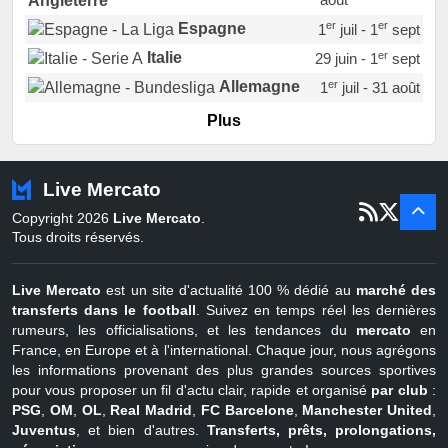
Angleterre
er
er
Espagne
1
juil - 1
sept
er
Italie
29 juin - 1
sept
er
Allemagne
1
juil - 31 août
er
Portugal
1
juil - 15 sept
Plus
Pays-Bas
22 juin - 2 sept
Turquie
22 juin - 4 sept
Live Mercato
er
1
juil - 31
Copyright 2026
Live Mercato
.
août
Belgique
Tous droits réservés.
Live Mercato
est un site d'actualité 100 % dédié au
marché des
transferts dans le football
. Suivez en temps réel les dernières
rumeurs, les officialisations, et les tendances du
mercato
en
France, en Europe et à l'international. Chaque jour, nous agrégons
les informations provenant des plus grandes sources sportives
pour vous proposer un fil d'actu clair, rapide et organisé
par club
:
PSG
,
OM
,
OL
,
Real Madrid
,
FC Barcelone
,
Manchester United
,
Juventus
, et bien d'autres.
Transferts, prêts, prolongations,