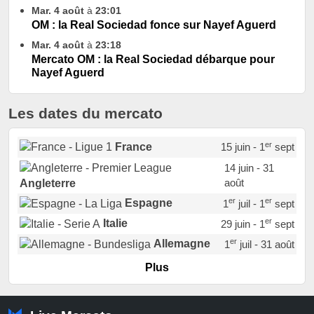
Mar. 4 août
à
23:01
OM : la Real Sociedad fonce sur Nayef Aguerd
Mar. 4 août
à
23:18
Mercato OM : la Real Sociedad débarque pour
Nayef Aguerd
Les dates du mercato
er
France
15 juin - 1
sept
14 juin - 31
août
Angleterre
er
er
Espagne
1
juil - 1
sept
er
Italie
29 juin - 1
sept
er
Allemagne
1
juil - 31 août
er
Portugal
1
juil - 15 sept
Plus
Pays-Bas
22 juin - 2 sept
Turquie
22 juin - 4 sept