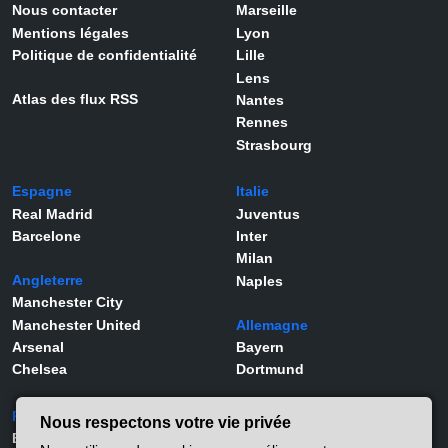
Nous contacter
Marseille
Mentions légales
Lyon
Politique de confidentialité
Lille
Lens
Atlas des flux RSS
Nantes
Rennes
Strasbourg
Espagne
Italie
Real Madrid
Juventus
Barcelone
Inter
Milan
Angleterre
Naples
Manchester City
Manchester United
Allemagne
Arsenal
Bayern
Chelsea
Dortmund
Portugal
Joueurs
Nous respectons votre vie privée
Benfica
Kylian Mbappé