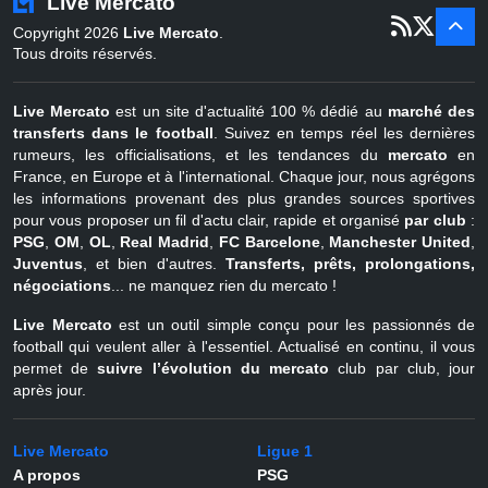
Live Mercato
er
1
juil - 31
Copyright 2026
Live Mercato
.
août
Belgique
Tous droits réservés.
Live Mercato
est un site d'actualité 100 % dédié au
marché des
transferts dans le football
. Suivez en temps réel les dernières
rumeurs, les officialisations, et les tendances du
mercato
en
France, en Europe et à l'international. Chaque jour, nous agrégons
les informations provenant des plus grandes sources sportives
pour vous proposer un fil d'actu clair, rapide et organisé
par club
:
PSG
,
OM
,
OL
,
Real Madrid
,
FC Barcelone
,
Manchester United
,
Juventus
, et bien d'autres.
Transferts, prêts, prolongations,
négociations
... ne manquez rien du mercato !
Live Mercato
est un outil simple conçu pour les passionnés de
football qui veulent aller à l'essentiel. Actualisé en continu, il vous
permet de
suivre l’évolution du mercato
club par club, jour
après jour.
Live Mercato
Ligue 1
A propos
PSG