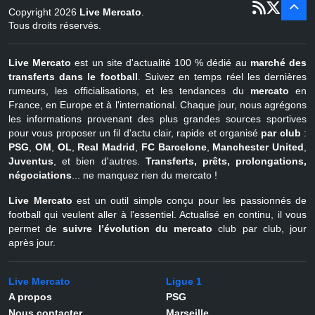
1
juil - 31
Copyright 2026
Live Mercato
.
août
Belgique
Tous droits réservés.
Live Mercato
est un site d'actualité 100 % dédié au
marché des
transferts dans le football
. Suivez en temps réel les dernières
rumeurs, les officialisations, et les tendances du
mercato
en
France, en Europe et à l'international. Chaque jour, nous agrégons
les informations provenant des plus grandes sources sportives
pour vous proposer un fil d'actu clair, rapide et organisé
par club
:
PSG
,
OM
,
OL
,
Real Madrid
,
FC Barcelone
,
Manchester United
,
Juventus
, et bien d'autres.
Transferts, prêts, prolongations,
négociations
... ne manquez rien du mercato !
Live Mercato
est un outil simple conçu pour les passionnés de
football qui veulent aller à l'essentiel. Actualisé en continu, il vous
permet de
suivre l’évolution du mercato
club par club, jour
après jour.
Live Mercato
Ligue 1
A propos
PSG
Nous contacter
Marseille