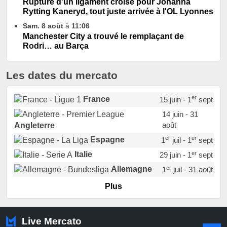
Rupture d'un ligament croisé pour Johanna
Rytting Kaneryd, tout juste arrivée à l'OL Lyonnes
Sam. 8 août
à
11:06
Manchester City a trouvé le remplaçant de
Rodri… au Barça
Les dates du mercato
er
France
15 juin - 1
sept
14 juin - 31
août
Angleterre
er
er
Espagne
1
juil - 1
sept
er
Italie
29 juin - 1
sept
er
Allemagne
1
juil - 31 août
er
Portugal
1
juil - 15 sept
Plus
Pays-Bas
22 juin - 2 sept
Turquie
22 juin - 4 sept
Live Mercato
er