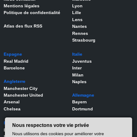
Mentions légales
Lyon
Politique de confidentialité
Lille
Lens
Atlas des flux RSS
Nantes
Rennes
Strasbourg
Espagne
Italie
Real Madrid
Juventus
Barcelone
Inter
Milan
Angleterre
Naples
Manchester City
Manchester United
Allemagne
Arsenal
Bayern
Chelsea
Dortmund
Portugal
Joueurs
Nous respectons votre vie privée
Benfica
Kylian Mbappé
Nous utilisons des cookies pour améliorer votre
Porto
Lamine Yamal