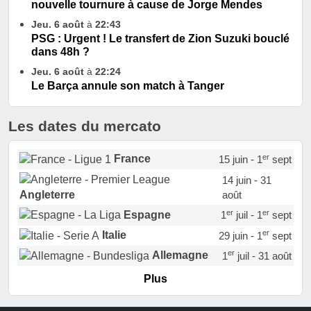
nouvelle tournure à cause de Jorge Mendes
Jeu. 6 août
à
22:43
PSG : Urgent ! Le transfert de Zion Suzuki bouclé
dans 48h ?
Jeu. 6 août
à
22:24
Le Barça annule son match à Tanger
Les dates du mercato
er
France
15 juin - 1
sept
14 juin - 31
août
Angleterre
er
er
Espagne
1
juil - 1
sept
er
Italie
29 juin - 1
sept
er
Allemagne
1
juil - 31 août
er
Portugal
1
juil - 15 sept
Plus
Pays-Bas
22 juin - 2 sept