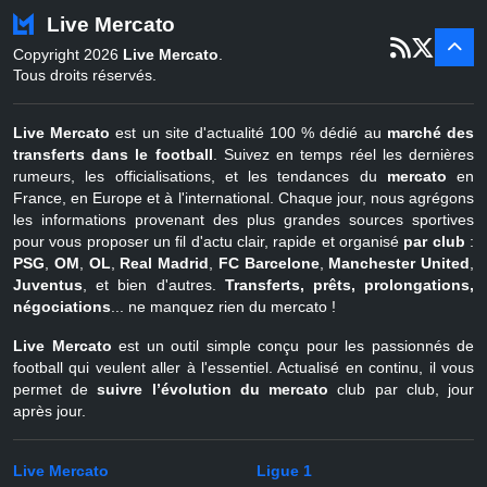
Turquie
22 juin - 4 sept
Live Mercato
er
1
juil - 31
Copyright 2026
Live Mercato
.
août
Belgique
Tous droits réservés.
Live Mercato
est un site d'actualité 100 % dédié au
marché des
transferts dans le football
. Suivez en temps réel les dernières
rumeurs, les officialisations, et les tendances du
mercato
en
France, en Europe et à l'international. Chaque jour, nous agrégons
les informations provenant des plus grandes sources sportives
pour vous proposer un fil d'actu clair, rapide et organisé
par club
:
PSG
,
OM
,
OL
,
Real Madrid
,
FC Barcelone
,
Manchester United
,
Juventus
, et bien d'autres.
Transferts, prêts, prolongations,
négociations
... ne manquez rien du mercato !
Live Mercato
est un outil simple conçu pour les passionnés de
football qui veulent aller à l'essentiel. Actualisé en continu, il vous
permet de
suivre l’évolution du mercato
club par club, jour
après jour.
Live Mercato
Ligue 1