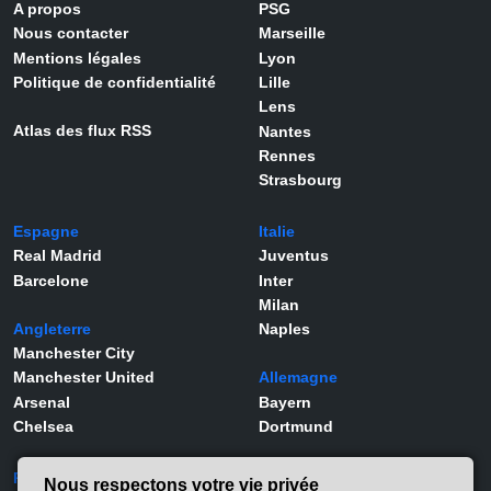
A propos
PSG
Nous contacter
Marseille
Mentions légales
Lyon
Politique de confidentialité
Lille
Lens
Atlas des flux RSS
Nantes
Rennes
Strasbourg
Espagne
Italie
Real Madrid
Juventus
Barcelone
Inter
Milan
Angleterre
Naples
Manchester City
Manchester United
Allemagne
Arsenal
Bayern
Chelsea
Dortmund
Portugal
Joueurs
Nous respectons votre vie privée