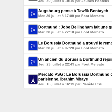
Jeu. 30 juillet
à
19:10
par
Jeunes Footeux
Augsbourg pense à Tawfik Bentayeb
Mer. 29 juillet
à
17:09
par
Foot Mercato
Dortmund : Jobe Bellingham fait une 
Mar. 28 juillet
à
22:10
par
Foot Mercato
Le Borussia Dortmund a trouvé le rem
Mar. 28 juillet
à
07:28
par
Foot Mercato
Un ancien du Borussia Dortmund rejoin
Jeu. 23 juillet
à
22:49
par
Foot Mercato
Mercato PSG : Le Borussia Dortmund dé
parisienne, Ibrahim Mbaye
Jeu. 16 juillet
à
16:19
par
Planète PSG