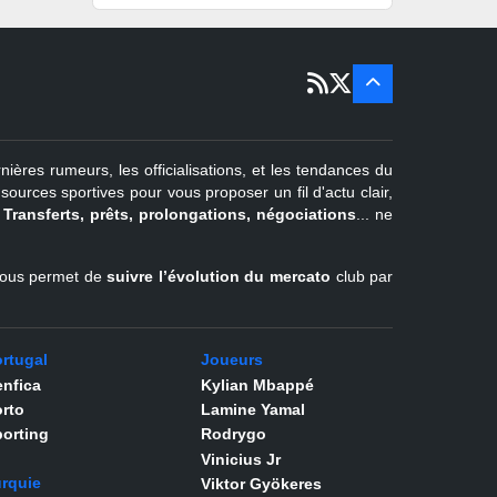
15 sept
Portugal
22 juin - 2
sept
Pays-Bas
22 juin - 4
sept
Turquie
nières rumeurs, les officialisations, et les tendances du
er
1
juil -
urces sportives pour vous proposer un fil d'actu clair,
31 août
.
Transferts, prêts, prolongations, négociations
... ne
Belgique
l vous permet de
suivre l’évolution du mercato
club par
rtugal
Joueurs
nfica
Kylian Mbappé
rto
Lamine Yamal
orting
Rodrygo
Vinicius Jr
rquie
Viktor Gyökeres