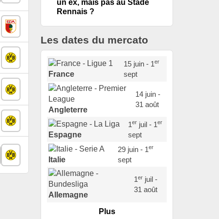
un ex, mais pas au Stade
Rennais ?
Les dates du mercato
er
15 juin - 1
sept
France
14 juin -
31 août
Angleterre
er
er
1
juil - 1
sept
Espagne
er
29 juin - 1
sept
Italie
er
1
juil -
31 août
Allemagne
Plus
er
1
juil -