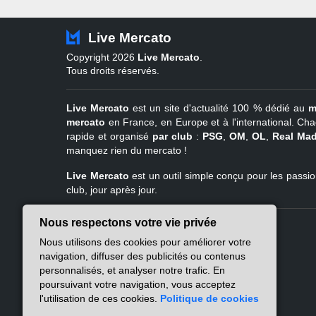
Live Mercato
Copyright 2026
Live Mercato
.
Tous droits réservés.
Live Mercato
est un site d'actualité 100 % dédié au
m
mercato
en France, en Europe et à l'international. Cha
rapide et organisé
par club
:
PSG
,
OM
,
OL
,
Real Mad
manquez rien du mercato !
Live Mercato
est un outil simple conçu pour les passion
club, jour après jour.
Nous respectons votre vie privée
Live Mercato
Ligue 1
Nous utilisons des cookies pour améliorer votre
A propos
PSG
navigation, diffuser des publicités ou contenus
Nous contacter
Marseille
personnalisés, et analyser notre trafic. En
Mentions légales
Lyon
poursuivant votre navigation, vous acceptez
Politique de
Lille
l'utilisation de ces cookies.
Politique de cookies
confidentialité
Lens