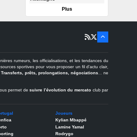
Plus
er
1
juil -
15 sept
Portugal
22 juin - 2
sept
Pays-Bas
22 juin - 4
sept
Turquie
nières rumeurs, les officialisations, et les tendances du
er
1
juil -
urces sportives pour vous proposer un fil d'actu clair,
31 août
.
Transferts, prêts, prolongations, négociations
... ne
Belgique
l vous permet de
suivre l’évolution du mercato
club par
rtugal
Joueurs
nfica
Kylian Mbappé
rto
Lamine Yamal
orting
Rodrygo