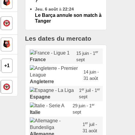
?
Jeu. 6 août
à
22:24
Le Barça annule son match à
Tanger
Les dates du mercato
er
15 juin - 1
sept
France
+1
14 juin -
31 août
Angleterre
er
er
1
juil - 1
sept
Espagne
er
29 juin - 1
sept
Italie
er
1
juil -
31 août
Allemagne