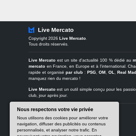
Live Mercato
Copyright 2026
Live Mercato
.
Tous droits réservés.
Live Mercato
est un site d'actualité 100 % dédié au
m
mercato
en France, en Europe et à l'international. Cha
rapide et organisé
par club
:
PSG
,
OM
,
OL
,
Real Mad
manquez rien du mercato !
Live Mercato
est un outil simple conçu pour les passion
club, jour après jour.
Nous respectons votre vie privée
Live Mercato
Ligue 1
Nous utilisons des cookies pour améliorer votre
A propos
PSG
navigation, diffuser des publicités ou contenus
Nous contacter
Marseille
personnalisés, et analyser notre trafic. En
Mentions légales
Lyon