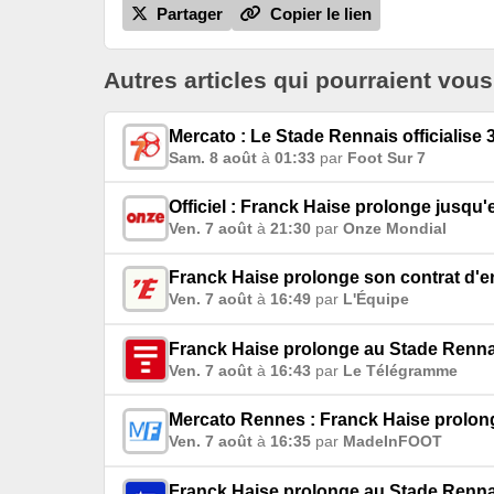
Partager
Copier le lien
Autres articles qui pourraient vous
Mercato : Le Stade Rennais officialise
Sam. 8 août
à
01:33
par
Foot Sur 7
Officiel : Franck Haise prolonge jusqu'
Ven. 7 août
à
21:30
par
Onze Mondial
Franck Haise prolonge son contrat d'e
Ven. 7 août
à
16:49
par
L'Équipe
Franck Haise prolonge au Stade Renna
Ven. 7 août
à
16:43
par
Le Télégramme
Mercato Rennes : Franck Haise prolonge
Ven. 7 août
à
16:35
par
MadeInFOOT
Franck Haise prolonge au Stade Renna